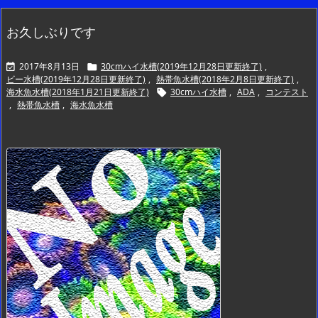
お久しぶりです
2017年8月13日
30cmハイ水槽(2019年12月28日更新終了)
,


ビー水槽(2019年12月28日更新終了)
,
熱帯魚水槽(2018年2月8日更新終了)
,
海水魚水槽(2018年1月21日更新終了)
30cmハイ水槽
,
ADA
,
コンテスト

,
熱帯魚水槽
,
海水魚水槽