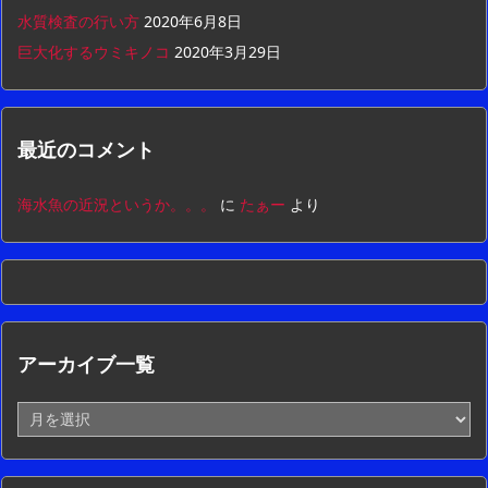
水質検査の行い方
2020年6月8日
巨大化するウミキノコ
2020年3月29日
最近のコメント
海水魚の近況というか。。。
に
たぁー
より
アーカイブ一覧
ア
ー
カ
イ