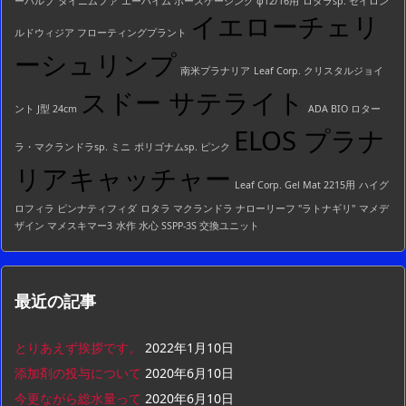
ーバルブ
タイニムファ
エーハイム ホースケーシング φ12/16用
ロタラsp. セイロン
イエローチェリ
ルドウィジア フローティングプラント
ーシュリンプ
南米プラナリア
Leaf Corp. クリスタルジョイ
スドー サテライト
ント J型 24cm
ADA BIO ロター
ELOS プラナ
ラ・マクランドラsp. ミニ
ポリゴナムsp. ピンク
リアキャッチャー
Leaf Corp. Gel Mat 2215用
ハイグ
ロフィラ ピンナティフィダ
ロタラ マクランドラ ナローリーフ "ラトナギリ"
マメデ
ザイン マメスキマー3
水作 水心 SSPP-3S 交換ユニット
最近の記事
とりあえず挨拶です。
2022年1月10日
添加剤の投与について
2020年6月10日
今更ながら総水量って
2020年6月10日