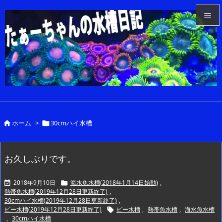


メニュ

サイド

前へ

ホーム
>
30cmハイ水槽


次へ

検索
お久しぶりです。
2018年9月10日
海水魚水槽(2018年1月14日始動)
,


熱帯魚水槽(2019年12月28日更新終了)
,
30cmハイ水槽(2019年12月28日更新終了)
,
ビー水槽(2019年12月28日更新終了)
ビー水槽
,
熱帯魚水槽
,
海水魚水槽

,
30cmハイ水槽