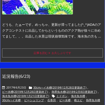
どうも、たぁーです。
めっちゃ、更新が滞ってました(^_^)
ADAのア
クアコンテストに出品してからというもののアクア熱が徐々に冷め
てまして。。。
出品した水景は現状崩壊気味です。
海水魚の方も ...
記事を読む
お久しぶりです
近況報告(6/23)
2017年6月23日
30cmハイ水槽(2019年12月28日更新終了)
,


ビー水槽(2019年12月28日更新終了)
,
熱帯魚水槽(2018年2月8日更新終了)
,
海水魚水槽(2018年1月21日更新終了)
ミドボン
,
海水魚水槽
,

30cmハイ水槽
,
ビーシュリンプ
,
石巻貝
,
ビー水槽
,
稚エビ
,
熱帯魚水槽