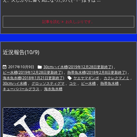
記事を読む
お久しぶりです。
近況報告(10/9)
2017年10月9日
30cmハイ水槽(2019年12月28日更新終了)
,


ビー水槽(2019年12月28日更新終了)
,
熱帯魚水槽(2018年2月8日更新終了)
,
海水魚水槽(2018年1月21日更新終了)
ヤエヤマギンポ
,
カクレクマノミ
,

30cmハイ水槽
,
グロッソスティグマ
,
コケ
,
ビー水槽
,
熱帯魚水槽
,
キューバパールグラス
,
海水魚水槽