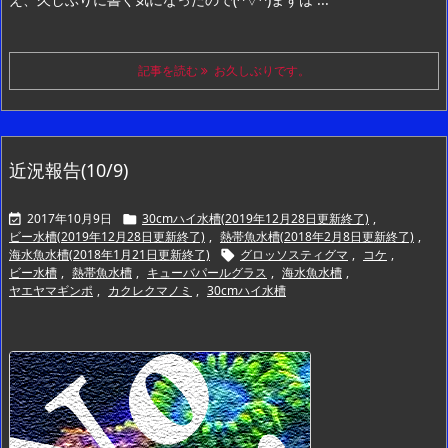
記事を読む
お久しぶりです。
近況報告(10/9)
2017年10月9日
30cmハイ水槽(2019年12月28日更新終了)
,


ビー水槽(2019年12月28日更新終了)
,
熱帯魚水槽(2018年2月8日更新終了)
,
海水魚水槽(2018年1月21日更新終了)
グロッソスティグマ
,
コケ
,

ビー水槽
,
熱帯魚水槽
,
キューバパールグラス
,
海水魚水槽
,
ヤエヤマギンポ
,
カクレクマノミ
,
30cmハイ水槽