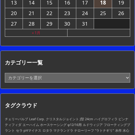
13
14
15
16
17
18
19
20
21
22
23
24
25
26
27
28
29
30
31
« 1月
カテゴリー一覧
カ
テ
ゴ
リ
ー
タグクラウド
一
覧
チェリーバルブ
Leaf Corp. クリスタルジョイント J型 24cm
ハイグロフィラ ピンナ
ティフィダ
エーハイム ホースケーシング φ12/16用
ルドウィジア フローティングプ
ラント
セラ pHマイナス
ロタラ マクランドラ ナローリーフ "ラトナギリ"
水作 水心