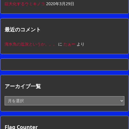
巨大化するウミキノコ
2020年3月29日
最近のコメント
海水魚の近況というか。。。
に
たぁー
より
アーカイブ一覧
ア
ー
カ
イ
ブ
Flag Counter
一