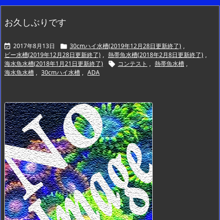
お久しぶりです
2017年8月13日
30cmハイ水槽(2019年12月28日更新終了)
,


ビー水槽(2019年12月28日更新終了)
,
熱帯魚水槽(2018年2月8日更新終了)
,
海水魚水槽(2018年1月21日更新終了)
コンテスト
,
熱帯魚水槽
,

海水魚水槽
,
30cmハイ水槽
,
ADA