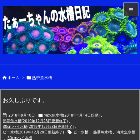


メニュ

サイド

前へ

ホーム
>
熱帯魚水槽


次へ

検索
お久しぶりです。
2018年9月10日
海水魚水槽(2018年1月14日始動)
,


熱帯魚水槽(2019年12月28日更新終了)
,
30cmハイ水槽(2019年12月28日更新終了)
,
ビー水槽(2019年12月28日更新終了)
ビー水槽
,
熱帯魚水槽
,
海水魚水槽

,
30cmハイ水槽