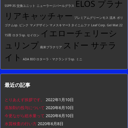
ELOS プラナ
SSPP-3S 交換ユニット
ニューラージパールグラス
リアキャッチャー
プレミアムグリーンモス 流木
ポリ
ゴナムsp. ピンク
マメデザイン マメスキマー3
タイニムファ
Leaf Corp. Gel Mat 22
イエローチェリーシ
15用
ロタラsp. セイロン
ュリンプ
スドー サテラ
南米プラナリア
イト
ADA BIO ロターラ・マクランドラsp. ミニ
最近の記事
とりあえず挨拶です。
2022年1月10日
添加剤の投与について
2020年6月10日
今更ながら総水量って
2020年6月10日
水質検査の行い方
2020年6月8日