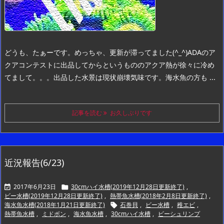
どうも、たぁーです。
めっちゃ、更新が滞ってました(^_^)
ADAのア
クアコンテストに出品してからというもののアクア熱が徐々に冷め
てまして。。。
出品した水景は現状崩壊気味です。
海水魚の方も ...
記事を読む
お久しぶりです
近況報告(6/23)
2017年6月23日
30cmハイ水槽(2019年12月28日更新終了)
,


ビー水槽(2019年12月28日更新終了)
,
熱帯魚水槽(2018年2月8日更新終了)
,
海水魚水槽(2018年1月21日更新終了)
石巻貝
,
ビー水槽
,
稚エビ
,

熱帯魚水槽
,
ミドボン
,
海水魚水槽
,
30cmハイ水槽
,
ビーシュリンプ