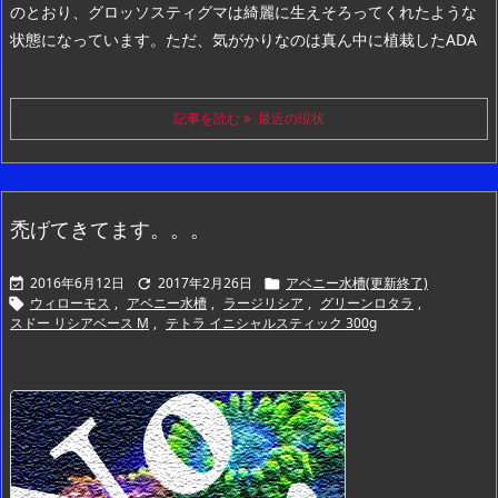
のとおり、グロッソスティグマは綺麗に生えそろってくれたような
状態になっています。
ただ、気がかりなのは真ん中に植栽したADA
記事を読む
最近の現状
禿げてきてます。。。
2016年6月12日
2017年2月26日
アベニー水槽(更新終了)



ウィローモス
,
アベニー水槽
,
ラージリシア
,
グリーンロタラ
,

スドー リシアベース M
,
テトラ イニシャルスティック 300g