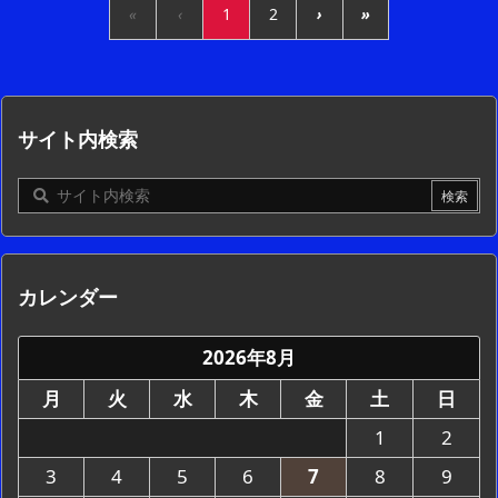
«
‹
1
2
›
»
サイト内検索
カレンダー
2026年8月
月
火
水
木
金
土
日
1
2
3
4
5
6
7
8
9