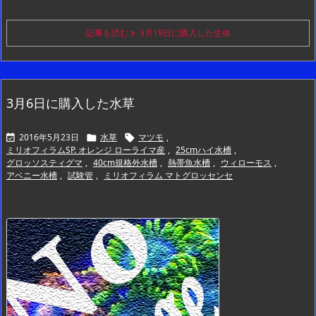
記事を読む
3月19日に購入した生体
3月6日に購入した水草
2016年5月23日
水草
マツモ
,



ミリオフィラムSP. オレンジ ローライマ産
,
25cmハイ水槽
,
グロッソスティグマ
,
40cm規格外水槽
,
熱帯魚水槽
,
ウィローモス
,
アベニー水槽
,
試験管
,
ミリオフィラム マトグロッセンセ