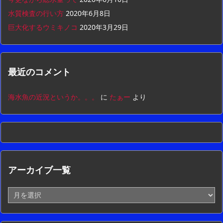
水質検査の行い方
2020年6月8日
巨大化するウミキノコ
2020年3月29日
最近のコメント
海水魚の近況というか。。。
に
たぁー
より
アーカイブ一覧
ア
ー
カ
イ