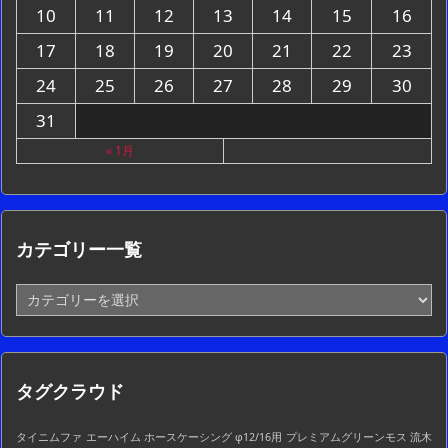
10
11
12
13
14
15
16
17
18
19
20
21
22
23
24
25
26
27
28
29
30
31
« 1月
カテゴリー一覧
カ
テ
ゴ
リ
ー
タグクラウド
一
覧
タイニムファ
エーハイム ホースケーシング φ12/16用
プレミアムグリーンモス 流木