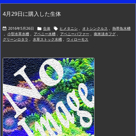
4月29日に購入した生体
2016年5月26日
生体
ヒメタニシ
,
オトシンクルス
,
熱帯魚水槽



,
小型水草水槽
,
アベニー水槽
,
アベニーパファー
,
南米淡水フグ
,
グリーンロタラ
,
水草ストック水槽
,
ウィローモス