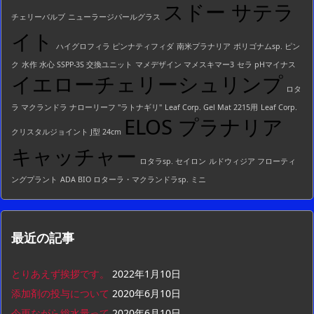
スドー サテラ
チェリーバルブ
ニューラージパールグラス
イト
ハイグロフィラ ピンナティフィダ
南米プラナリア
ポリゴナムsp. ピン
ク
水作 水心 SSPP-3S 交換ユニット
マメデザイン マメスキマー3
セラ pHマイナス
イエローチェリーシュリンプ
ロタ
ラ マクランドラ ナローリーフ "ラトナギリ"
Leaf Corp. Gel Mat 2215用
Leaf Corp.
ELOS プラナリア
クリスタルジョイント J型 24cm
キャッチャー
ロタラsp. セイロン
ルドウィジア フローティ
ングプラント
ADA BIO ロターラ・マクランドラsp. ミニ
最近の記事
とりあえず挨拶です。
2022年1月10日
添加剤の投与について
2020年6月10日
今更ながら総水量って
2020年6月10日