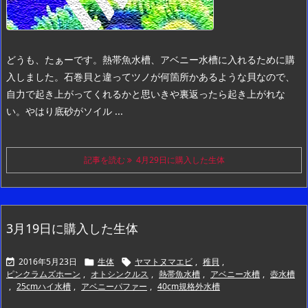
どうも、たぁーです。
熱帯魚水槽、アベニー水槽に入れるために購
入しました。
石巻貝と違ってツノが何箇所かあるような貝なので、
自力で起き上がってくれるかと思いきや裏返ったら起き上がれな
い。
やはり底砂がソイル ...
記事を読む
4月29日に購入した生体
3月19日に購入した生体
2016年5月23日
生体
ヤマトヌマエビ
,
稚貝
,



ピンクラムズホーン
,
オトシンクルス
,
熱帯魚水槽
,
アベニー水槽
,
壺水槽
,
25cmハイ水槽
,
アベニーパファー
,
40cm規格外水槽