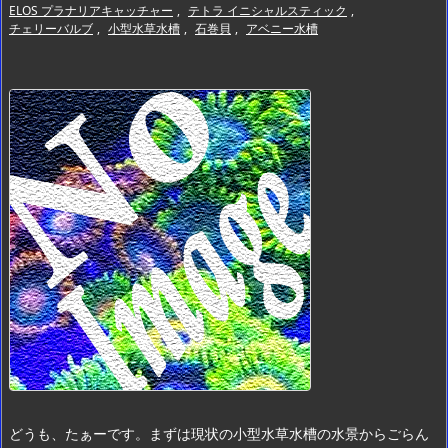
ELOS プラナリアキャッチャー
,
テトラ イニシャルスティック
,
チェリーバルブ
,
小型水草水槽
,
石巻貝
,
アベニー水槽
どうも、たぁーです。
まずは現状の小型水草水槽の水景から
ごらん