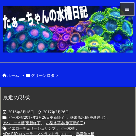


メニュ

サイド

前へ

ホーム
>
グリーンロタラ


次へ

検索
最近の現状
2016年8月18日
2017年2月26日


ビー水槽(2017年3月26日更新終了)
,
熱帯魚水槽(更新終了)
,

アベニー水槽(更新終了)
,
小型水草水槽(更新終了)
イエローチェリーシュリンプ
,
ビー水槽
,

ADA BIO ロターラ・マクランドラsp. ミニ
,
熱帯魚水槽
,