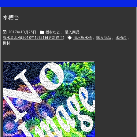
水槽台
2017年10月25日
機材など
,
購入商品
,


海水魚水槽(2018年1月21日更新終了)
海水魚水槽
,
購入商品
,
水槽台
,

機材