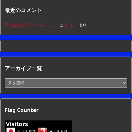
最近のコメント
海水魚の近況というか。。。
に
たぁー
より
アーカイブ一覧
ア
ー
カ
イ
ブ
Flag Counter
一
覧