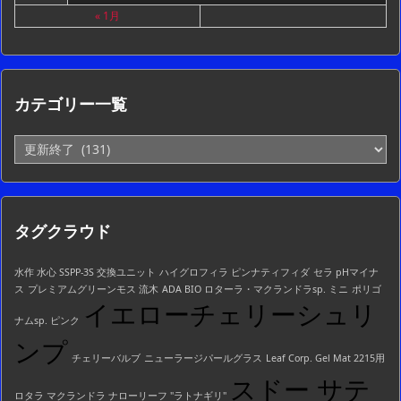
« 1月
カテゴリー一覧
カ
テ
ゴ
リ
ー
タグクラウド
一
覧
水作 水心 SSPP-3S 交換ユニット
ハイグロフィラ ピンナティフィダ
セラ pHマイナ
ス
プレミアムグリーンモス 流木
ADA BIO ロターラ・マクランドラsp. ミニ
ポリゴ
イエローチェリーシュリ
ナムsp. ピンク
ンプ
チェリーバルブ
ニューラージパールグラス
Leaf Corp. Gel Mat 2215用
スドー サテ
ロタラ マクランドラ ナローリーフ "ラトナギリ"