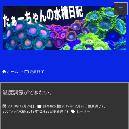


メニュ

サイド

前へ

ホーム
>
更新終了


次へ

検索
温度調節ができない。
2018年12月24日
熱帯魚水槽(2019年12月28日更新終了)
,


30cmハイ水槽(2019年12月28日更新終了)
ヒーター
