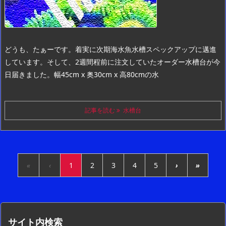
どうも、たぁーです。
着実に次期海水魚水槽スペックアップに邁進
しています。
そして、2週間程前に注文していたオーダー水槽台が今
日届きました。
幅45cm x 奥30cm x 高80cmの水
記事を読む
水槽台
«
‹
1
2
3
4
5
›
»
サイト内検索