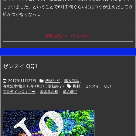
しまいました。
ということで6月中旬ぐらいにはコケが生えだして収
拾がつかなくなっ ...
記事を読む
コケとの戦い
ゼンスイ QQ1
2017年11月27日
機材など
,
購入商品
,


海水魚水槽(2018年1月21日更新終了)
機材
,
ゼンスイ
,
QQ1
,

プロテインスキマー
,
海水魚水槽
,
購入商品