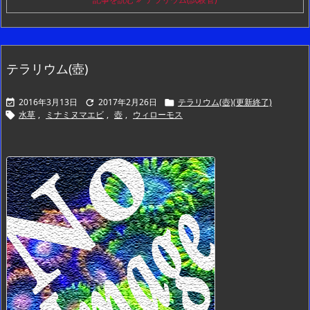
テラリウム(壺)
2016年3月13日
2017年2月26日
テラリウム(壺)(更新終了)



水草
,
ミナミヌマエビ
,
壺
,
ウィローモス
