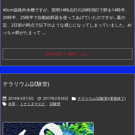
40cm規格外水槽ですが、照明14時点灯の26時消灯で餌を14時半、
20時半、25時半で自動給餌器を使ってあげていたのですが…
案の
定、2日前の時点で以下のような感じになってしまっていました。
め
っちゃ餌がたまって ...
記事を読む
残餌いっぱい
テラリウム(試験管)
2016年3月13日
2017年2月26日
テラリウム(試験管)(更新終了)



水草
,
ミナミヌマエビ
,
試験管
