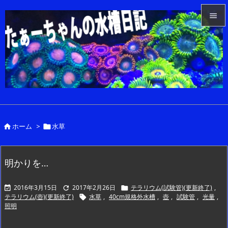


メニュ

サイド

前へ

ホーム
>
水草


次へ

検索
明かりを…
2016年3月15日
2017年2月26日
テラリウム(試験管)(更新終了)
,



テラリウム(壺)(更新終了)
水草
,
40cm規格外水槽
,
壺
,
試験管
,
光量
,

照明