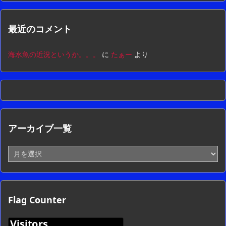
最近のコメント
海水魚の近況というか。。。
に
たぁー
より
アーカイブ一覧
ア
ー
カ
イ
ブ
Flag Counter
一
覧