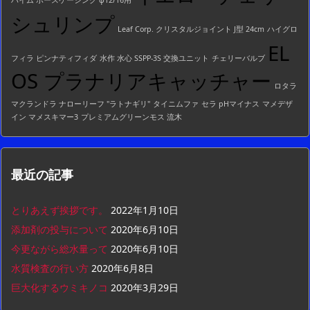
ハイム ホースケーシング φ12/16用
シュリンプ
Leaf Corp. クリスタルジョイント J型 24cm
ハイグロ
EL
フィラ ピンナティフィダ
水作 水心 SSPP-3S 交換ユニット
チェリーバルブ
OS プラナリアキャッチャー
ロタラ
マクランドラ ナローリーフ "ラトナギリ"
タイニムファ
セラ pHマイナス
マメデザ
イン マメスキマー3
プレミアムグリーンモス 流木
最近の記事
とりあえず挨拶です。
2022年1月10日
添加剤の投与について
2020年6月10日
今更ながら総水量って
2020年6月10日
水質検査の行い方
2020年6月8日
巨大化するウミキノコ
2020年3月29日