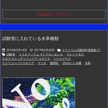
記事を読む
明かりを…
試験管に入れている水草種類
2016年3月14日
2017年2月26日
テラリウム(試験管)(更新終了)



試験管
,
ミリオフィラム マトグロッセンセ
,
グレートモス
,

ロタラ ロトンディフォリア コロラタ
,
パールグラス
,
スクリューバリスネリア
,
マツモ
,
透明化
,
25cmハイ水槽
,
水草