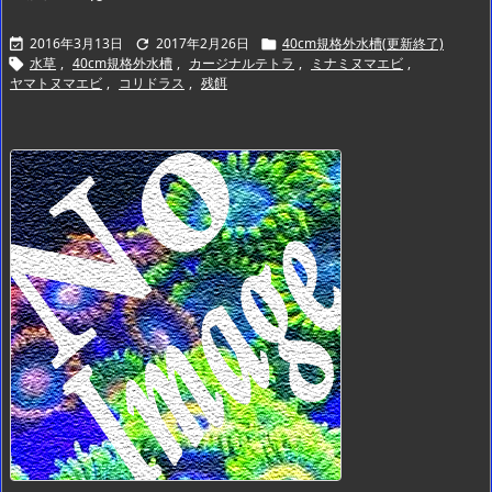
2016年3月13日
2017年2月26日
40cm規格外水槽(更新終了)



水草
,
40cm規格外水槽
,
カージナルテトラ
,
ミナミヌマエビ
,

ヤマトヌマエビ
,
コリドラス
,
残餌