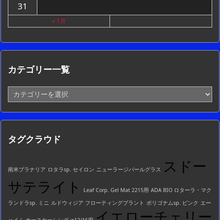
31
« 1月
カテゴリー一覧
カ
テ
ゴ
リ
ー
タグクラウド
一
覧
スドー
南米プラナリア
ロタラsp. セイロン
ニューラージパールグラス
サテライト
Leaf Corp. Gel Mat 2215用
ADA BIO ロターラ・マク
ランドラsp. ミニ
ルドウィジア フローティングプラント
ポリゴナムsp. ピンク
エー
イエローチェリー