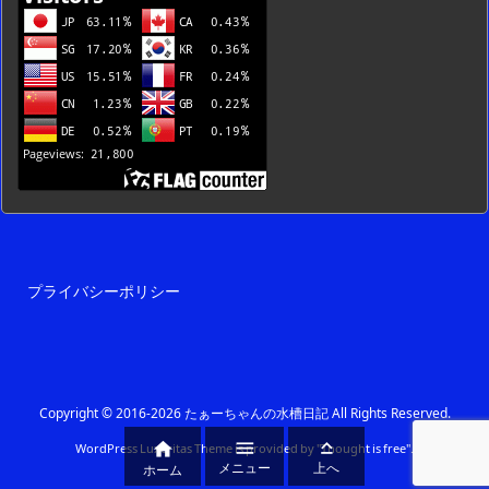
プライバシーポリシー
Copyright ©
2016
-2026
たぁーちゃんの水槽日記
All Rights Reserved.



WordPress Luxeritas Theme is provided by "
Thought is free
".
メニュー
上へ
ホーム