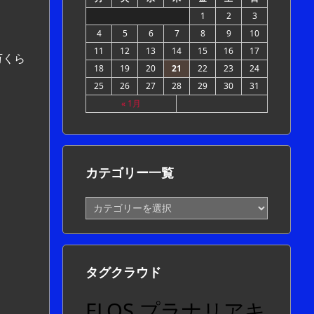
1
2
3
4
5
6
7
8
9
10
11
12
13
14
15
16
17
万くら
18
19
20
21
22
23
24
25
26
27
28
29
30
31
« 1月
カテゴリー一覧
カ
テ
ゴ
リ
ー
タグクラウド
一
覧
ELOS プラナリアキ