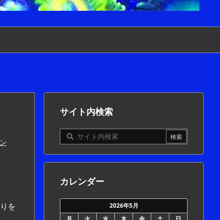
サイト内検索
リン
カレンダー
りを
2026年5月
月
火
水
木
金
土
日