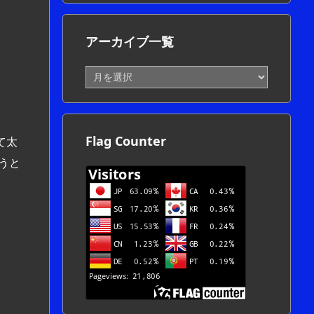
アーカイブ一覧
ア
ー
カ
イ
ブ
Flag Counter
て太
一
覧
うと