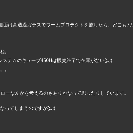
で、前面・側面は高透過ガラスでワームプロテクトを施したら、どこも7
ね。
テムのキューブ450Hは販売終了で在庫がない(;｡;)
。。
ーフローなんかを考えるのもありかなって思ったりしています。
てしまうのですが(;｡;)