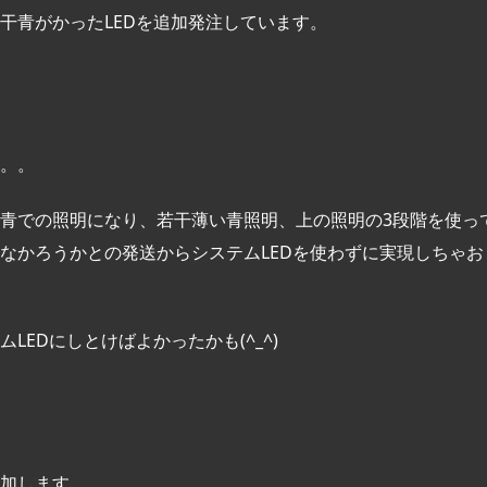
干青がかったLEDを追加発注しています。
。。
青での照明になり、若干薄い青照明、上の照明の3段階を使っ
なかろうかとの発送からシステムLEDを使わずに実現しちゃお
EDにしとけばよかったかも(^_^)
加します。