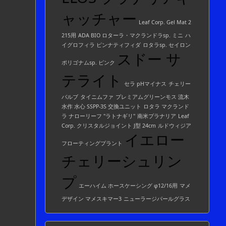
ャッチャー
Leaf Corp. Gel Mat 2
215用
ADA BIO ロターラ・マクランドラsp. ミニ
ハ
イグロフィラ ピンナティフィダ
ロタラsp. セイロン
スドー サ
ポリゴナムsp. ピンク
テライト
セラ pHマイナス
チェリー
バルブ
タイニムファ
プレミアムグリーンモス 流木
水作 水心 SSPP-3S 交換ユニット
ロタラ マクランド
ラ ナローリーフ "ラトナギリ"
南米プラナリア
Leaf
Corp. クリスタルジョイント J型 24cm
ルドウィジア
イエロー
フローティングプラント
チェリーシュリン
プ
エーハイム ホースケーシング φ12/16用
マメ
デザイン マメスキマー3
ニューラージパールグラス