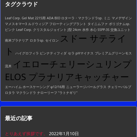
タグクラウド
一
覧
Leaf Corp. Gel Mat 2215用
ADA BIO ロターラ・マクランドラsp. ミニ
マメデザイン
マメスキマー3
ルドウィジア フローティングプラント
タイニムファ
ポリゴナムsp.
ピンク
Leaf Corp. クリスタルジョイント J型 24cm
水作 水心 SSPP-3S 交換ユニット
スドー サテライ
南米プラナリア
ロタラsp. セイロン
ト
ハイグロフィラ ピンナティフィダ
セラ pHマイナス
プレミアムグリーンモス
イエローチェリーシュリンプ
流木
ELOS プラナリアキャッチャー
エーハイム ホースケーシング φ12/16用
ニューラージパールグラス
チェリーバルブ
ロタラ マクランドラ ナローリーフ "ラトナギリ"
最近の記事
とりあえず挨拶です。
2022年1月10日