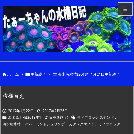


メニュ

サイド

前へ

ホーム
>
更新終了
>
海水魚水槽(2018年1月21日更新終了)



次へ

検索
模様替え
2017年1月22日
2017年2月26日


海水魚水槽(2018年1月21日更新終了)
ライブロック スタンド
,


海水魚水槽
,
ペパーミントシュリンプ
,
カクレクマノミ
,
ライブロック