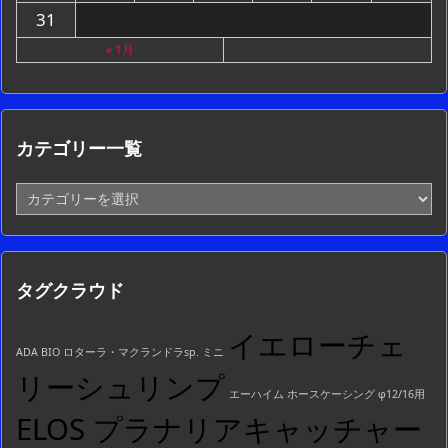
31
« 1月
カテゴリー一覧
カ
テ
ゴ
リ
ー
タグクラウド
一
覧
イエローチェ
ADA BIO ロターラ・マクランドラsp. ミニ
リーシュリンプ
エーハイム ホースケーシング φ12/16用
ELOS プラナリアキャッチャー