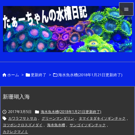


メニュ

サイド

前へ

ホーム
>
更新終了
>
海水魚水槽(2018年1月21日更新終了)



次へ

検索
新珊瑚入海
2017年3月5日
海水魚水槽(2018年1月21日更新終了)


カワラフサトサカ
,
グリーンマンダリン
,
タマイタダキイソギンチャク
,

ヨツボシクロスズメダイ
,
海水魚水槽
,
サンゴイソギンチャク
,
カクレクマノミ