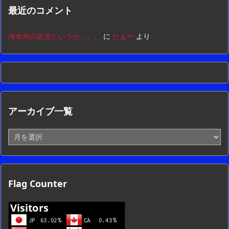
最近のコメント
海水魚の近況というか。。。
に
たぁー
より
アーカイブ一覧
ア
ー
カ
イ
ブ
Flag Counter
一
覧