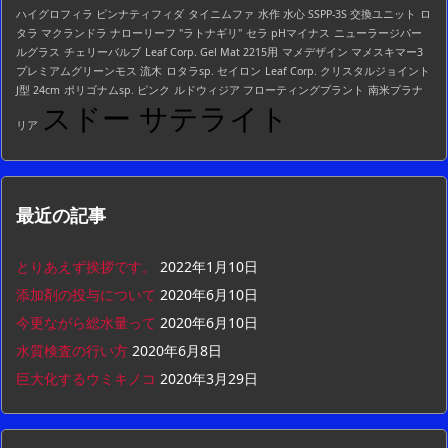
ハイグロフィラ ピンナティフィダ
タイニムファ
水作 水心 SSPP-3S 交換ユニット
ロ
タラ マクランドラ ナローリーフ "ラトナギリ"
セラ pHマイナス
ニューラージパー
ルグラス
チェリーバルブ
Leaf Corp. Gel Mat 2215用
マメデザイン マメスキマー3
プレミアムグリーンモス 流木
ロタラsp. セイロン
Leaf Corp. クリスタルジョイント
J型 24cm
ポリゴナムsp. ピンク
ルドウィジア フローティングプラント
南米プラナ
スドー サテライト
リア
最近の記事
とりあえず挨拶です。
2022年1月10日
添加剤の投与について
2020年6月10日
今更ながら総水量って
2020年6月10日
水質検査の行い方
2020年6月8日
巨大化するウミキノコ
2020年3月29日