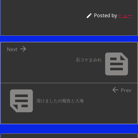
Posted by

たぁー

Next

石コケまみれ


Prev
溶けましたの報告と入海