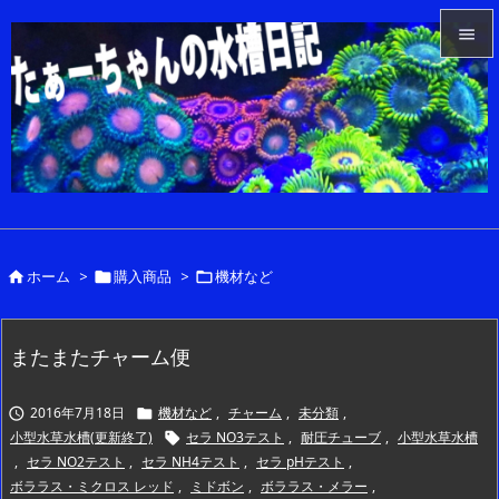


メニュ

サイド

前へ

ホーム
>
購入商品
>
機材など



次へ

検索
またまたチャーム便
2016年7月18日
機材など
,
チャーム
,
未分類
,


小型水草水槽(更新終了)
セラ NO3テスト
,
耐圧チューブ
,
小型水草水槽

,
セラ NO2テスト
,
セラ NH4テスト
,
セラ pHテスト
,
ボララス・ミクロス レッド
,
ミドボン
,
ボララス・メラー
,