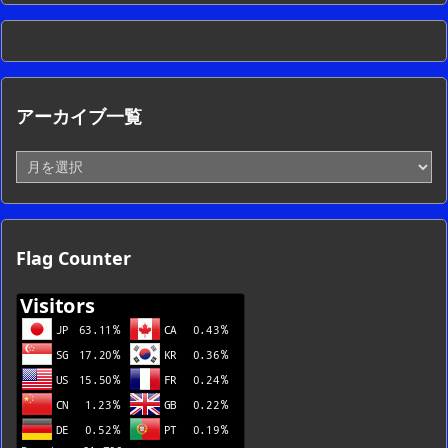
アーカイブ一覧
ア
ー
カ
イ
ブ
Flag Counter
一
覧