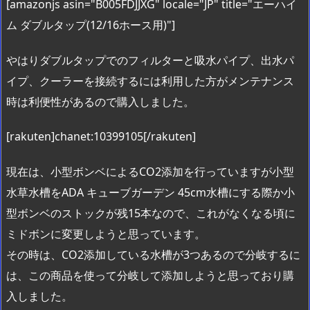
[amazonjs asin="B005FDJJXG" locale="JP" title="エーハイ
ム ダブルタップ(12/16ホース用)"]
やはりダブルタップでのフィルターと吸水パイプ、出水パ
イプ、クーラーを接続するには利用した方がメンテナンス
時は利便性があるので購入しました。
[rakuten]chanet:10399105[/rakuten]
現在は、小型ボンベによるCO2添加を行っていますが小型
水草水槽をADA キューブガーデン 45cm水槽にする際か小
型ボンベのストックが残15本なので、これがなくなる頃に
ミドボンに変更しようと思っています。
その時は、CO2添加している水槽が3つあるので分岐するに
は、この商品を使って分岐して添加しようと思っており購
入しました。