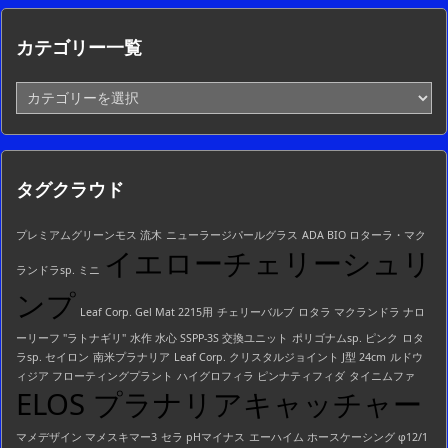
カテゴリー一覧
カ
テ
ゴ
リ
ー
タグクラウド
一
覧
プレミアムグリーンモス 流木
ニューラージパールグラス
ADA BIO ロターラ・マク
イエローチェリーシュリ
ランドラsp. ミニ
ンプ
Leaf Corp. Gel Mat 2215用
チェリーバルブ
ロタラ マクランドラ ナロ
ーリーフ "ラトナギリ"
水作 水心 SSPP-3S 交換ユニット
ポリゴナムsp. ピンク
ロタ
ラsp. セイロン
南米プラナリア
Leaf Corp. クリスタルジョイント J型 24cm
ルドウ
ィジア フローティングプラント
ハイグロフィラ ピンナティフィダ
タイニムファ
ELOS プラナリアキャッチャー
マメデザイン マメスキマー3
セラ pHマイナス
エーハイム ホースケーシング φ12/1