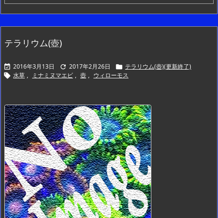
テラリウム(壺)
2016年3月13日
2017年2月26日
テラリウム(壺)(更新終了)



水草
,
ミナミヌマエビ
,
壺
,
ウィローモス
