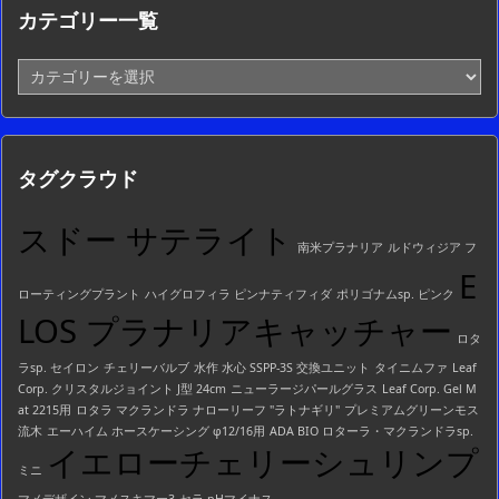
カテゴリー一覧
カ
テ
ゴ
リ
ー
タグクラウド
一
覧
スドー サテライト
南米プラナリア
ルドウィジア フ
E
ローティングプラント
ハイグロフィラ ピンナティフィダ
ポリゴナムsp. ピンク
LOS プラナリアキャッチャー
ロタ
ラsp. セイロン
チェリーバルブ
水作 水心 SSPP-3S 交換ユニット
タイニムファ
Leaf
Corp. クリスタルジョイント J型 24cm
ニューラージパールグラス
Leaf Corp. Gel M
at 2215用
ロタラ マクランドラ ナローリーフ "ラトナギリ"
プレミアムグリーンモス
流木
エーハイム ホースケーシング φ12/16用
ADA BIO ロターラ・マクランドラsp.
イエローチェリーシュリンプ
ミニ