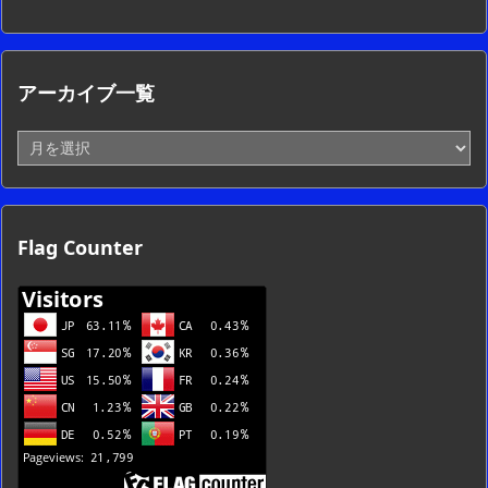
アーカイブ一覧
ア
ー
カ
イ
ブ
Flag Counter
一
覧