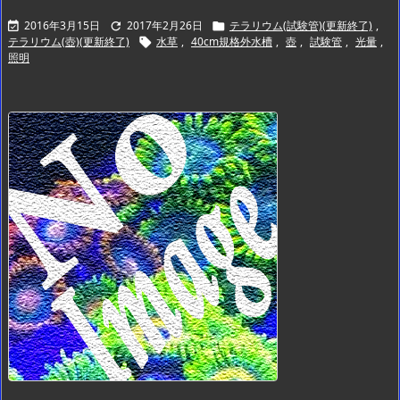
2016年3月15日
2017年2月26日
テラリウム(試験管)(更新終了)
,



テラリウム(壺)(更新終了)
水草
,
40cm規格外水槽
,
壺
,
試験管
,
光量
,

照明