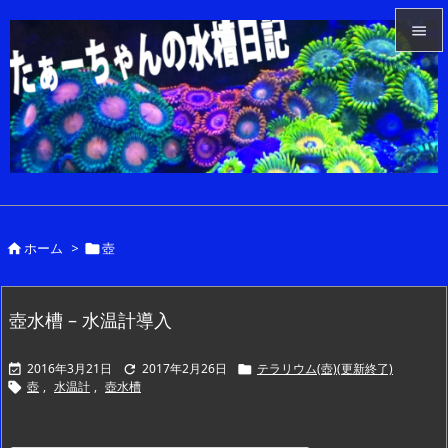


メニュ

サイド

前へ

ホーム
>
壺


次へ

検索
壺水槽 – 水温計導入
2016年3月21日
2017年2月26日
テラリウム(壺)(更新終了)



壺
,
水温計
,
壺水槽
