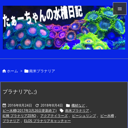


メニュ

サイド

前へ

ホーム
>
南米プラナリア


次へ

検索
プラナリア(;｡;)
2016年8月24日
2018年8月4日
機材など
,



ビー水槽(2017年3月26日更新終了)
南米プラナリア
,

紅蜂 プラナリアZERO
,
アクアテイラーズ
,
ビーシュリンプ
,
ビー水槽
,
プラナリア
,
ELOS プラナリアキャッチャー