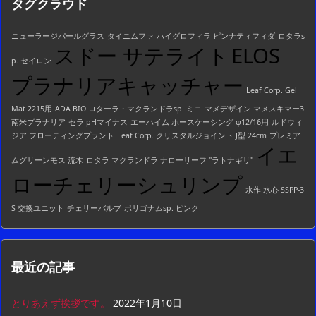
タグクラウド
一
覧
ニューラージパールグラス
タイニムファ
ハイグロフィラ ピンナティフィダ
ロタラs
スドー サテライト
ELOS
p. セイロン
プラナリアキャッチャー
Leaf Corp. Gel
Mat 2215用
ADA BIO ロターラ・マクランドラsp. ミニ
マメデザイン マメスキマー3
南米プラナリア
セラ pHマイナス
エーハイム ホースケーシング φ12/16用
ルドウィ
ジア フローティングプラント
Leaf Corp. クリスタルジョイント J型 24cm
プレミア
イエ
ムグリーンモス 流木
ロタラ マクランドラ ナローリーフ "ラトナギリ"
ローチェリーシュリンプ
水作 水心 SSPP-3
S 交換ユニット
チェリーバルブ
ポリゴナムsp. ピンク
最近の記事
とりあえず挨拶です。
2022年1月10日