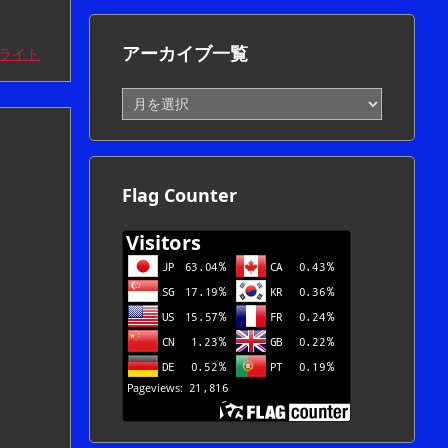
アーカイブ一覧
ライト
ア
ー
カ
イ
ブ
Flag Counter
一
覧