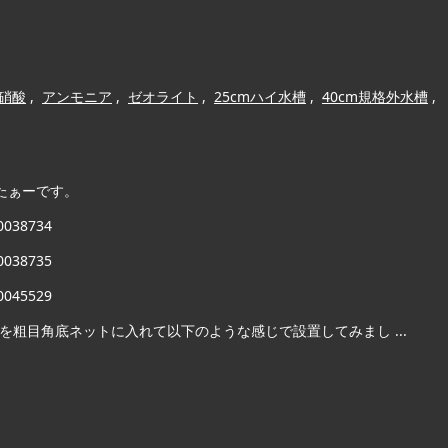
硝酸
,
アンモニア
,
ゼオライト
,
25cmハイ水槽
,
40cm規格外水槽
,
たぁーです。
0038734
0038735
0045529
gを粗目角底ネットに入れて以下のような感じで設置してみまし ...