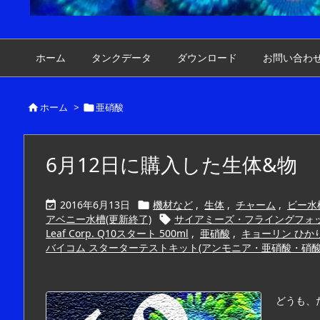
ホーム
タンクデータ
ダウンロード
お問い合わ
ホーム
>
亜硝酸


6月12日に購入した生体&物
2016年6月13日
機材など
,
生体
,
チャーム
,
ビー水槽


アベニー水槽(更新終了)
サイアミーズ・フライングフォ

Leaf Corp. Q10スタート 500ml
,
亜硝酸
,
キョーリン ひかり
バイコム スターターテストキット(アンモニア・亜硝酸・硝酸塩
どうも、