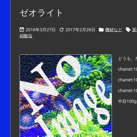
ゼオライト
2016年3月27日
2017年2月26日
機材など
亜




硝酸塩
どうも、
chanet:1
chanet:1
chanet:1
中目100