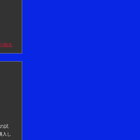
の除去
アの試
購入し