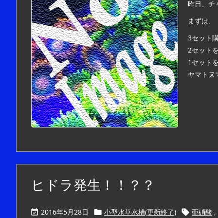
昨日、チ
まずは、
3セット
2セット
1セット
ヤマトヌマ
ヒドラ発生！！？？
2016年5月28日
小型水草水槽(更新終了)
亜硝酸
,


