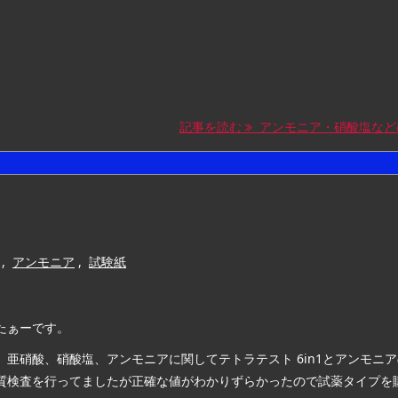
記事を読む
アンモニア・硝酸塩など
,
アンモニア
,
試験紙
たぁーです。
、亜硝酸、硝酸塩、アンモニアに関してテトラテスト 6in1とアンモニ
質検査を行ってましたが正確な値がわかりずらかったので試薬タイプを