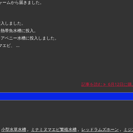
ャームから届きました。
購入しました。
を熱帯魚水槽に投入。
をアベニー水槽に投入しました。
エビ、 ...
記事を読む
6月12日に購入し
小型水草水槽
,
ミナミヌマエビ繁殖水槽
,
レッドラムズホーン
,
ミジ