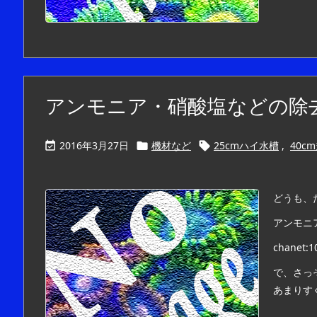
アンモニア・硝酸塩などの除
2016年3月27日
機材など
25cmハイ水槽
,
40c



どうも、
アンモニ
chanet:1
で、さっ
あまりす