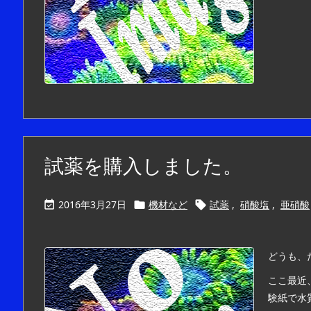
試薬を購入しました。
2016年3月27日
機材など
試薬
,
硝酸塩
,
亜硝酸



どうも、
ここ最近
験紙で水