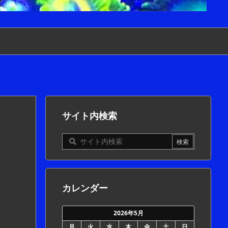
サイト内検索
カレンダー
2026年5月
月
火
水
木
金
土
日