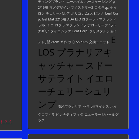
ティングプラント
エーハイム ホースケーシング φ1
2/16用
マメデザイン マメスキマー3
ロタラsp. セイ
ロン
チェリーバルブ
ポリゴナムsp. ピンク
Leaf Cor
p. Gel Mat 2215用
ADA BIO ロターラ・マクランド
ラsp. ミニ
ロタラ マクランドラ ナローリーフ "ラト
ナギリ"
タイニムファ
Leaf Corp. クリスタルジョイ
E
ント J型 24cm
水作 水心 SSPP-3S 交換ユニット
LOS プラナリアキ
ャッチャー
スドー
サテライト
イエロ
ーチェリーシュリ
ンプ
南米プラナリア
セラ pHマイナス
ハイ
グロフィラ ピンナティフィダ
ニューラージパールグ
ラス
！？？