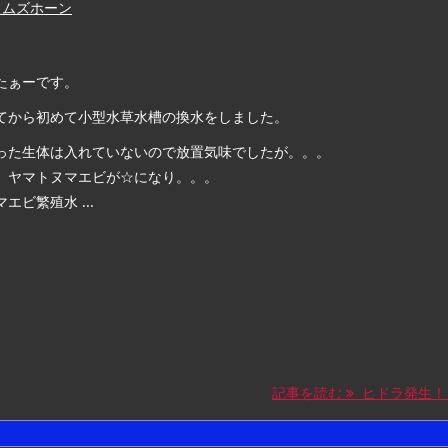
ラムズホーン
たぁーです。
てから初めて小型水草水槽の換水をしました。
った生体は入れていないので放置気味でしたが。。。
、ヤマトヌマエビが☆になり。。。
エビ繁殖水 ...
記事を読む
ヒドラ発生！