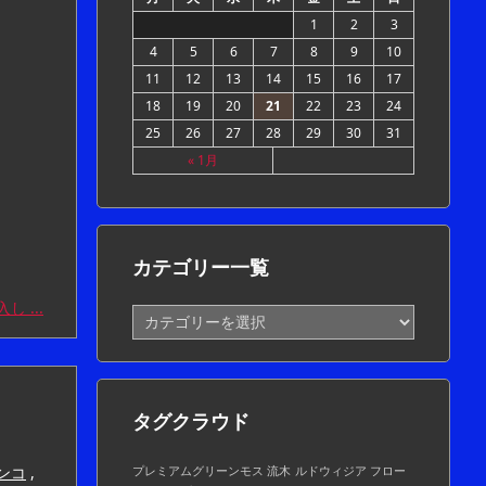
1
2
3
4
5
6
7
8
9
10
11
12
13
14
15
16
17
18
19
20
21
22
23
24
25
26
27
28
29
30
31
« 1月
カテゴリー一覧
 ...
カ
テ
ゴ
リ
ー
タグクラウド
一
覧
ンコ
,
プレミアムグリーンモス 流木
ルドウィジア フロー