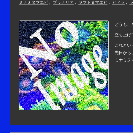
ミナミヌマエビ
,
プラナリア
,
ヤマトヌマエビ
,
ヒドラ
,
どうも、
立ち上げ
これとい
先日から
ミナミヌマ