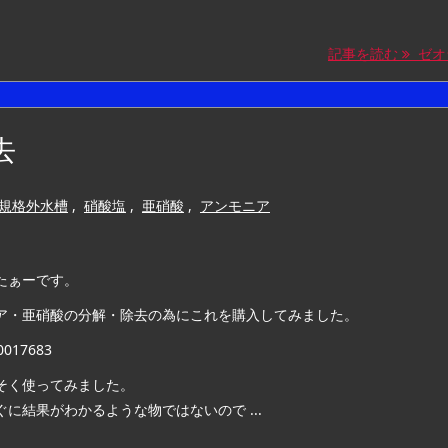
記事を読む
ゼオ
去
m規格外水槽
,
硝酸塩
,
亜硝酸
,
アンモニア
たぁーです。
ア・亜硝酸の分解・除去の為にこれを購入してみました。
0017683
そく使ってみました。
ぐに結果がわかるような物ではないので ...