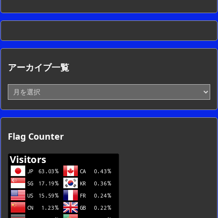
アーカイブ一覧
ア
ー
カ
イ
ブ
Flag Counter
一
覧