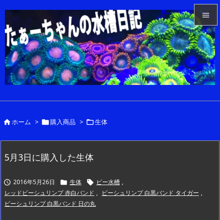


メニュ

サイド

前へ

ホーム
>
購入商品
>
生体



次へ

検索
5月3日に購入した生体
2016年5月26日
生体
ビー水槽
,



レッドビーシュリンプ 赤白バンド
,
ビーシュリンプ 白黒バンド タイガー
,
ビーシュリンプ 白黒バンド 日の丸