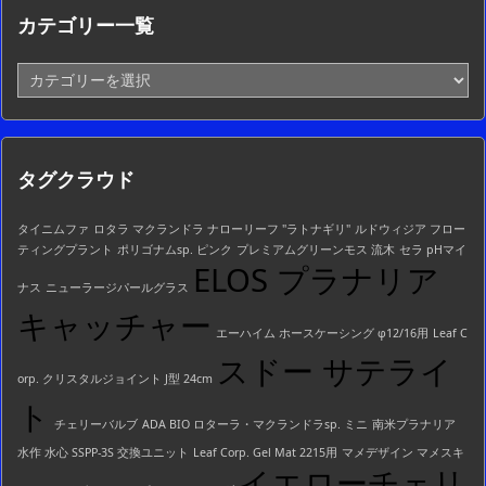
カテゴリー一覧
カ
テ
ゴ
リ
ー
タグクラウド
一
覧
タイニムファ
ロタラ マクランドラ ナローリーフ "ラトナギリ"
ルドウィジア フロー
ティングプラント
ポリゴナムsp. ピンク
プレミアムグリーンモス 流木
セラ pHマイ
ELOS プラナリア
ナス
ニューラージパールグラス
キャッチャー
エーハイム ホースケーシング φ12/16用
Leaf C
スドー サテライ
orp. クリスタルジョイント J型 24cm
ト
チェリーバルブ
ADA BIO ロターラ・マクランドラsp. ミニ
南米プラナリア
水作 水心 SSPP-3S 交換ユニット
Leaf Corp. Gel Mat 2215用
マメデザイン マメスキ
イエローチェリ