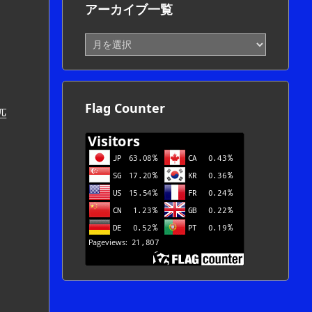
アーカイブ一覧
ア
ー
カ
イ
ブ
Flag Counter
一
匹
覧