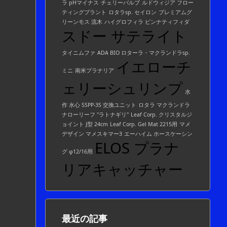
ラ pHマイナス
チェリーバルブ
ルドウィジア フロー
ティングプラント
ロタラsp. セイロン
プレミアムグ
リーンモス 流木
ハイグロフィラ ピンナティフィダ
スドー サテライト
タイニムファ
ADA BIO ロターラ・マクランドラsp.
イエローチ
ミニ
南米プラナリア
ェリーシュリンプ
水
作 水心 SSPP-3S 交換ユニット
ロタラ マクランドラ
ナローリーフ "ラトナギリ"
Leaf Corp. クリスタルジ
ョイント J型 24cm
Leaf Corp. Gel Mat 2215用
マメ
デザイン マメスキマー3
エーハイム ホースケーシン
ELOS プラナ
グ φ12/16用
リアキャッチャー
最近の記事