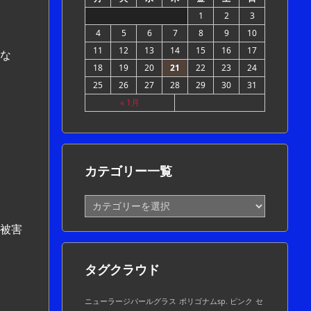
1
2
3
4
5
6
7
8
9
10
11
12
13
14
15
16
17
な
18
19
20
21
22
23
24
25
26
27
28
29
30
31
« 1月
カテゴリー一覧
カ
テ
被害
ゴ
リ
ー
タグクラウド
一
覧
ニューラージパールグラス
ポリゴナムsp. ピンク
セ