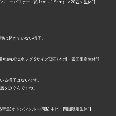
 title="アベニーパファー（約1cm – 1.5cm）＜20匹＞生体"]
嘩は起きていない様子。
 title="(熱帯魚)南米淡水フグ Sサイズ(3匹) 本州・四国限定生体"]
いる様子はないです。
層を泳ぐんですね。
 title="(熱帯魚)オトシンクルス(3匹) 本州・四国限定生体"]