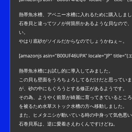
熱帯魚水槽、アベニー水槽に入れるために購入しまし
石巻貝と違ってツノが何箇所かあるような貝なので、
い。
やはり底砂がソイルだからなのでしょうかねぇ～。
[amazonjs asin="B00UF46UPA" locale="JP"
熱帯魚水槽にお試し的に導入してみました。
この貝も壁面をうろちょろしてるだけだと思っていま
が、砂の中にもぐろうとする修正があるようです。
その為、ようやく前景が綺麗に育ってきているところ
を被るため水草ストック水槽の方へ移動しました。
また、ヒメタニシが動いている時の中身って気色悪い
石巻貝系は、逆に愛着さえわくんですけどね。