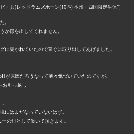
" title="(エビ・貝)レッドラムズホーン(10匹) 本州・四国限定生体"]
た。
うか顔を出してくれません。
グに突かれていたので直ぐに取り出してあげました。
でpHが原因だろうなって薄々気づいていたのですが。
へお引っ越し
。。
境にはまだなっていないはず。
ニーの餌として働いて頂きます。