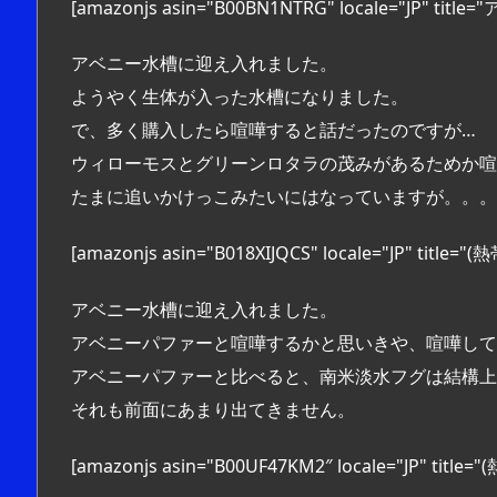
[amazonjs asin="B00BN1NTRG" locale="JP"
アベニー水槽に迎え入れました。
ようやく生体が入った水槽になりました。
で、多く購入したら喧嘩すると話だったのですが…
ウィローモスとグリーンロタラの茂みがあるためか喧
たまに追いかけっこみたいにはなっていますが。。。
[amazonjs asin="B018XIJQCS" locale="JP"
アベニー水槽に迎え入れました。
アベニーパファーと喧嘩するかと思いきや、喧嘩して
アベニーパファーと比べると、南米淡水フグは結構上
それも前面にあまり出てきません。
[amazonjs asin="B00UF47KM2″ locale="JP"