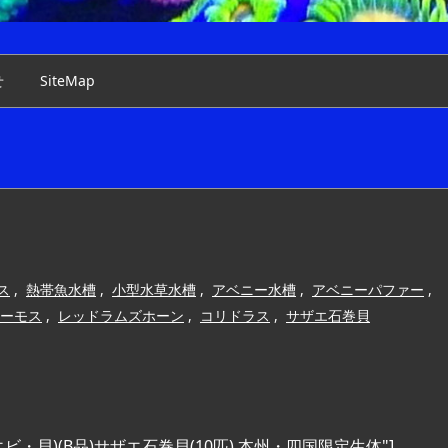
せ
SiteMap
ス
,
熱帯魚水槽
,
小型水草水槽
,
アベニー水槽
,
アベニーパファー
,
ーモス
,
レッドラムズホーン
,
コリドラス
,
サザエ石巻貝
 title="(エビ・貝)(B品)サザエ石巻貝(10匹) 本州・四国限定生体"]