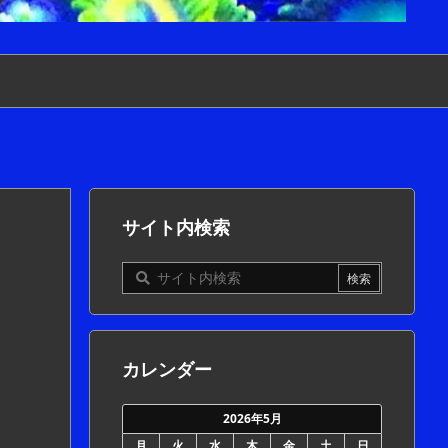
サイト内検索
カレンダー
2026年5月
月
火
水
木
金
土
日