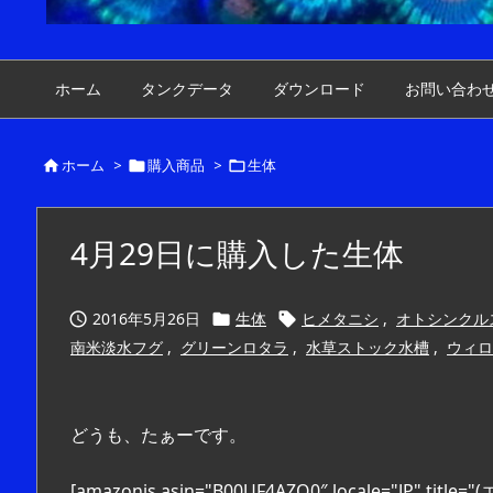
ホーム
タンクデータ
ダウンロード
お問い合わ
ホーム
>
購入商品
>
生体



4月29日に購入した生体
2016年5月26日
生体
ヒメタニシ
,
オトシンクル



南米淡水フグ
,
グリーンロタラ
,
水草ストック水槽
,
ウィロ
どうも、たぁーです。
[amazonjs asin="B00UF4AZQ0″ locale="JP"