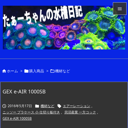


メニュ

サイド

前へ

ホーム
>
購入商品
>
機材など



次へ

検索
GEX e-AIR 1000SB
2016年5月17日
機材など
エアーレーション
,



ニッソー プラケース 小 仕切り板付き
,
貝沼産業 一方コック
,
GEX e-AIR 1000SB