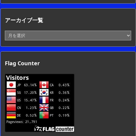
アーカイブ一覧
ア
ー
カ
イ
ブ
Flag Counter
一
覧