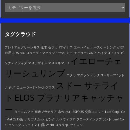
カ
テ
ゴ
リ
ー
タグクラウド
一
覧
プレミアムグリーンモス 流木
セラ pHマイナス
エーハイム ホースケーシング φ12/
16用
ADA BIO ロターラ・マクランドラsp. ミニ
チェリーバルブ
ハイグロフィラ ピ
イエローチェ
ンナティフィダ
マメデザイン マメスキマー3
リーシュリンプ
ロタラ マクランドラ ナローリーフ "ラト
スドー サテライ
ナギリ"
ニューラージパールグラス
ト
ELOS プラナリアキャッチャ
ー
タイニムファ
南米プラナリア
水作 水心 SSPP-3S 交換ユニット
Leaf Corp. Ge
l Mat 2215用
ポリゴナムsp. ピンク
ルドウィジア フローティングプラント
Leaf Cor
p. クリスタルジョイント J型 24cm
ロタラsp. セイロン