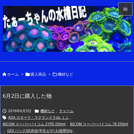


メニュ

サイド

前へ

ホーム
>
購入商品
>
機材など



次へ

検索
6月2日に購入した物
2016年6月3日
機材など
,
チャーム


ADA ロターラ・マクランドラsp. ミニ
,

BICOM スーパーバイコム 21PD 250ml
,
BICOM スーパーバイコム 78 250ml
,
GEX パックDE赤虫(半生エサ) お徳用50g
,