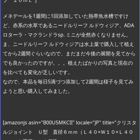
メネデールを1週間に1回添加していた熱帯魚水槽ですけ
ど、赤系の水草であるニードルリーフ ルドウィジア、ADA
ロターラ・マクランドラsp. ミニが全然赤くなりません。
ま、ニードルリーフ ルドウィジアは水上葉で購入して植え
てから2週間ぐらいなので、まだまだ今後の展開を見てから
でも良かったのですが。。。植えたばかりの写真と現在の
を比べても変化が乏しいです。
なので、本品を毎日5滴づつ添加して2週間は様子を見てみ
ようと思い購入してみました。
[amazonjs asin="B00U5MKCII" locale="JP" title="クリスタ
ルジョイント Ｕ型 直径６ｍｍ（Ｌ４０×Ｗ１０×Ｌ４０