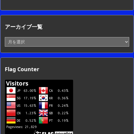
アーカイブ一覧
ア
ー
カ
イ
ブ
Flag Counter
一
覧