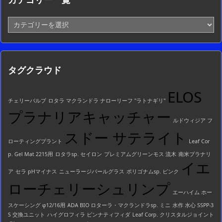
カ
テ
ゴ
リ
ー
タグクラウド
一
覧
ELOS
チェリーバルブ
ロタラ マクランドラ ナローリーフ "ラトナギリ"
プラナリアキャッチャー
ルドウィジア フ
スドー サテライト
ローティングプラント
Leaf Cor
p. Gel Mat 2215用
ロタラsp. セイロン
プレミアムグリーンモス 流木
南米プラナリ
イエ
ア
セラ pHマイナス
ニューラージパールグラス
ポリゴナムsp. ピンク
ローチェリーシュリンプ
エーハイム ホー
スケーシング φ12/16用
ADA BIO ロターラ・マクランドラsp. ミニ
水作 水心 SSPP-3
S 交換ユニット
ハイグロフィラ ピンナティフィダ
Leaf Corp. クリスタルジョイント