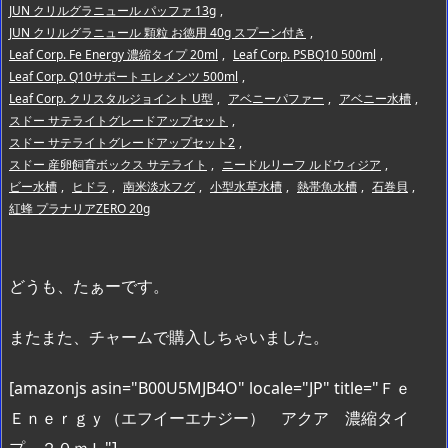
JUN クリルグラニュール パッファ 13g
,
JUN クリルグラニュール 顆粒 お徳用 40g スプーン付き
,
Leaf Corp. Fe Energy 濃縮タイプ 20ml
,
Leaf Corp. PSBQ10 500ml
,
Leaf Corp. Q10サポートエレメンツ 500ml
,
Leaf Corp. クリスタルジョイント U型
,
アベニーパファー
,
アベニー水槽
,
スドー サテライトグレードアップセット
,
スドー サテライトグレードアップセット2
,
スドー 産卵飼育ボックス サテライト
,
ニードルリーフ ルドウィジア
,
ビー水槽
,
ヒドラ
,
南米淡水フグ
,
小型水草水槽
,
熱帯魚水槽
,
石巻貝
,
紅蜂 プラナリアZERO 20g
どうも、たぁーです。
またまた、チャームで購入しちゃいました。
[amazonjs asin="B00U5MJB4O" locale="JP" title="Ｆｅ
Ｅｎｅｒｇｙ（エフイーエナジー） アクア 濃縮タイ
プ ２０ｍＬ"]