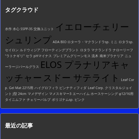
ー
タグクラウド
一
覧
イエローチェリー
水作 水心 SSPP-3S 交換ユニット
シュリンプ
ADA BIO ロターラ・マクランドラsp. ミニ
ロタラsp.
セイロン
ルドウィジア フローティングプラント
ロタラ マクランドラ ナローリーフ
"ラトナギリ"
セラ pHマイナス
プレミアムグリーンモス 流木
南米プラナリア
ニュ
ELOS プラナリアキャ
ーラージパールグラス
ッチャー
スドー サテライト
Leaf Cor
p. Gel Mat 2215用
ハイグロフィラ ピンナティフィダ
Leaf Corp. クリスタルジョイ
ント J型 24cm
マメデザイン マメスキマー3
エーハイム ホースケーシング φ12/16用
タイニムファ
チェリーバルブ
ポリゴナムsp. ピンク
最近の記事