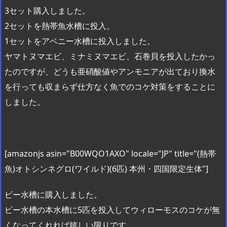
3セット購入しました。
2セットを熱帯魚水槽に投入。
1セットをアベニー水槽に投入しました。
ヤマトヌマエビ、ミナミヌマエビ、石巻貝を投入したかっ
たのですが、どうも亜硝酸値やアンモニアが出ており換水
を行っても収まらず仕方なく魚でのコケ対策をすることに
しました。
[amazonjs asin="B00WQO1AXO" locale="JP" title="(熱帯
魚)オトシンネグロ(ワイルド)(6匹) 本州・四国限定生体"]
ビー水槽に購入しました。
ビー水槽の本水槽に5匹を投入してウィローモスのコケが無
くなってくれれば嬉しい限りです。