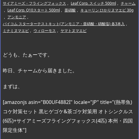
サイアミーズ・フライングフォックス
,
Leaf Corp. スイッチ 500ml
,
チャーム
,
Leaf Corp. Q10スタート 500ml
,
亜硝酸
,
キョーリン ひかりヌマエビ 30g
,
アンモニア
,
バイコム スターターテストキット(アンモニア・亜硝酸・硝酸塩) 各3本入
,
ミナミヌマエビ
,
ウィローモス
,
ヤマトヌマエビ
どうも、たぁーです。
昨日、チャームから届きました。
まずは、
[amazonjs asin="B00UF4882I" locale="JP" title="(熱帯魚)
コケ対策セット 黒ヒゲゴケ&茶ゴケ対策用 オトシンクルス
(6匹)+サイアミーズフライングフォックス(4匹) 本州・四国
限定生体"]