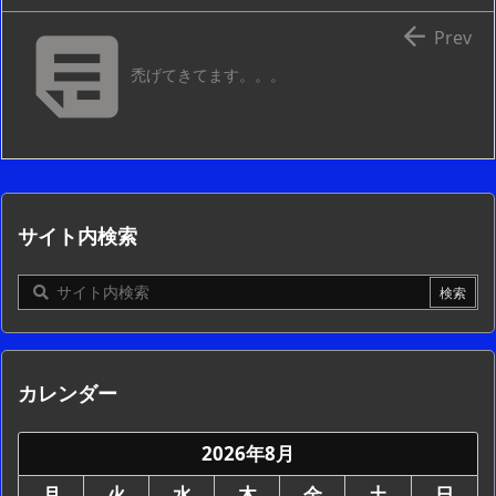


Prev
禿げてきてます。。。
サイト内検索
カレンダー
2026年8月
月
火
水
木
金
土
日