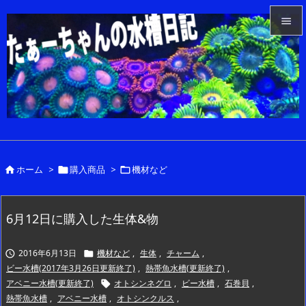


メニュ

サイド

前へ

ホーム
>
購入商品
>
機材など



次へ

検索
6月12日に購入した生体&物
2016年6月13日
機材など
,
生体
,
チャーム
,


ビー水槽(2017年3月26日更新終了)
,
熱帯魚水槽(更新終了)
,
アベニー水槽(更新終了)
オトシンネグロ
,
ビー水槽
,
石巻貝
,

熱帯魚水槽
,
アベニー水槽
,
オトシンクルス
,