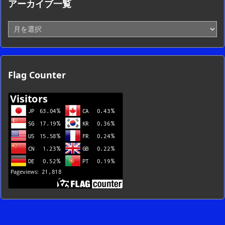
アーカイブ一覧
ア
ー
カ
イ
ブ
Flag Counter
一
覧