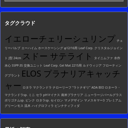
テ
ゴ
リ
ー
タグクラウド
一
覧
イエローチェリーシュリンプ
チェ
リーバルブ
エーハイム ホースケーシング φ12/16用
Leaf Corp. クリスタルジョイン
スドー サテライト
ト J型 24cm
タイニムファ
水作
水心 SSPP-3S 交換ユニット
Leaf Corp. Gel Mat 2215用
ルドウィジア フローティン
ELOS プラナリアキャッチ
グプラント
ャー
ロタラ マクランドラ ナローリーフ "ラトナギリ"
ADA BIO ロターラ・
マクランドラsp. ミニ
セラ pHマイナス
南米プラナリア
ニューラージパールグラス
ポリゴナムsp. ピンク
ロタラsp. セイロン
マメデザイン マメスキマー3
プレミアム
グリーンモス 流木
ハイグロフィラ ピンナティフィダ