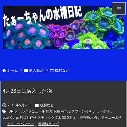


メニュ

サイド

前へ

ホーム
>
購入商品
>
機材など



次へ

検索
4月23日に購入した物
2016年5月26日
機材など


JUN クリルグラニュール 顆粒 お徳用 40g スプーン付き
,
ビー水槽
,

Leaf Corp. 形状お任せ スティック流木 SS 5本入
,
熱帯魚水槽
,
アベニー水槽
,
アベニーパファー
,
南米淡水フグ
,