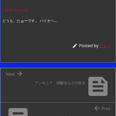
バイオペレット
どうも、たぁーです。 バイオペ…
Posted by

たぁー

Next

アンモニア・硝酸塩などの除去

Prev