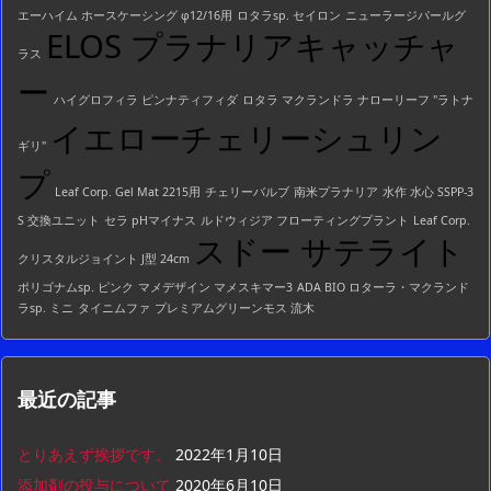
エーハイム ホースケーシング φ12/16用
ロタラsp. セイロン
ニューラージパールグ
ELOS プラナリアキャッチャ
ラス
ー
ハイグロフィラ ピンナティフィダ
ロタラ マクランドラ ナローリーフ "ラトナ
イエローチェリーシュリン
ギリ"
プ
Leaf Corp. Gel Mat 2215用
チェリーバルブ
南米プラナリア
水作 水心 SSPP-3
S 交換ユニット
セラ pHマイナス
ルドウィジア フローティングプラント
Leaf Corp.
スドー サテライト
クリスタルジョイント J型 24cm
ポリゴナムsp. ピンク
マメデザイン マメスキマー3
ADA BIO ロターラ・マクランド
ラsp. ミニ
タイニムファ
プレミアムグリーンモス 流木
最近の記事
とりあえず挨拶です。
2022年1月10日
添加剤の投与について
2020年6月10日