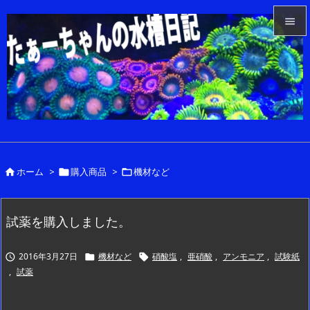


メニュ

サイド

前へ

ホーム
>
購入商品
>
機材など



次へ

検索
試薬を購入しました。
2016年3月27日
機材など
硝酸塩
,
亜硝酸
,
アンモニア
,
試験紙



,
試薬