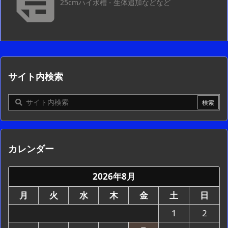

25cmハイ水槽 - 生体追加などなど
サイト内検索
カレンダー
2026年8月
月
火
水
木
金
土
日
1
2