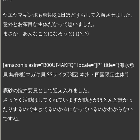
ヤエヤマギンポも時期を2日ほどずらして入海させました。
意外とお茶目な生体だなって思いました。
まさか、あんなことになろうとは(^_^)
[amazonjs asin="B00UF4AKFQ" locale="JP" title="(海水魚
貝 無脊椎)マガキ貝 SSサイズ(3匹) 本州・四国限定生体"]
底砂の撹拌要員として迎え入れました。
さっそく活動はしてくれていますが動きがほとんど無かっ
たりするので生きてるのか☆になっているのかわからない
ですね。