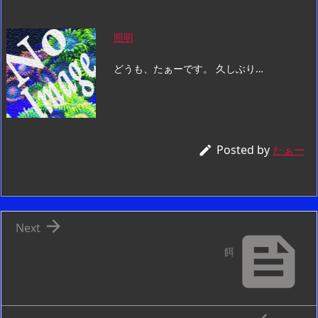
照明
どうも、たぁーです。 久しぶり…
Posted by

たぁー

Next

餌