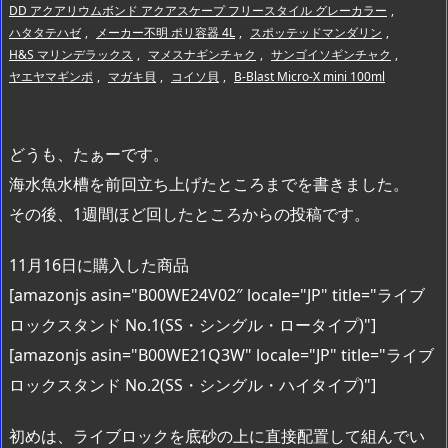
DD アクアリウムボンド アクアスケープ フリースタイル グレーカラー
,
ハタタテハゼ
,
メーカー不明 ポリ容器 4L
,
スポッテッドマンダリン
,
H&S マリンデラックス
,
マメスナギンチャク
,
サンゴイソギンチャク
,
ヤエヤマギンポ
,
マガキ貝
,
コイソ貝
,
B-Blast Micro-X mini 100ml
どうも、たぁーです。
海水魚水槽を前回立ち上げたところまでを書きました。
その後、1週間ほど回したところからの投稿です。
11月16日に購入した商品
[amazonjs asin="B00WE24V02″ locale="JP" title="ライブ
ロックスタンド No.1(SS・シングル・ロータイプ)"]
[amazonjs asin="B00WE21Q3W" locale="JP" title="ライブ
ロックスタンド No.2(SS・シングル・ハイタイプ)"]
初めは、ライブロックを底砂の上に直接配置して組んでい