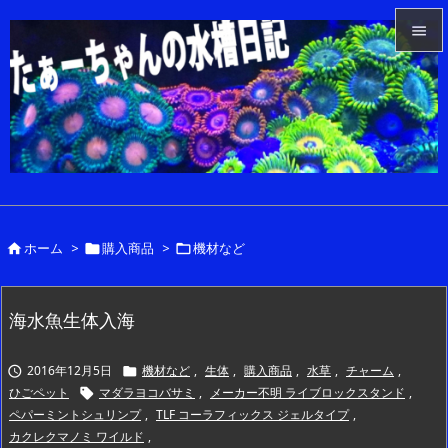


メニュ

サイド

前へ

ホーム
>
購入商品
>
機材など



次へ

検索
海水魚生体入海
2016年12月5日
機材など
,
生体
,
購入商品
,
水草
,
チャーム
,


ひごペット
マダラヨコバサミ
,
メーカー不明 ライブロックスタンド
,

ペパーミントシュリンプ
,
TLF コーラフィックス ジェルタイプ
,
カクレクマノミ ワイルド
,