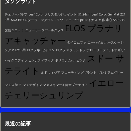
タグクラウド
一
覧
チェリーバルブ
Leaf Corp. クリスタルジョイント J型 24cm
Leaf Corp. Gel Mat 221
5用
ADA BIO ロターラ・マクランドラsp. ミニ
セラ pHマイナス
水作 水心 SSPP-3S
ELOS プラナリ
交換ユニット
ニューラージパールグラス
アキャッチャー
タイニムファ
エーハイム ホースケーシ
ング φ12/16用
ロタラsp. セイロン
ロタラ マクランドラ ナローリーフ "ラトナギリ"
スドー サ
ハイグロフィラ ピンナティフィダ
ポリゴナムsp. ピンク
テライト
ルドウィジア フローティングプラント
プレミアムグリー
イエロー
ンモス 流木
マメデザイン マメスキマー3
南米プラナリア
チェリーシュリンプ
最近の記事