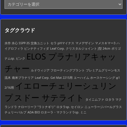
カ
テ
ゴ
リ
ー
タグクラウド
一
覧
水作 水心 SSPP-3S 交換ユニット
セラ pHマイナス
マメデザイン マメスキマー3
ハ
イグロフィラ ピンナティフィダ
Leaf Corp. クリスタルジョイント J型 24cm
ポリゴ
ELOS プラナリアキャッ
ナムsp. ピンク
チャー
ルドウィジア フローティングプラント
プレミアムグリーンモス
流木
南米プラナリア
Leaf Corp. Gel Mat 2215用
エーハイム ホースケーシング φ1
イエローチェリーシュリン
2/16用
プ
スドー サテライト
タイニムファ
ロタラ マク
ランドラ ナローリーフ "ラトナギリ"
ロタラsp. セイロン
ニューラージパールグラス
チェリーバルブ
ADA BIO ロターラ・マクランドラsp. ミニ