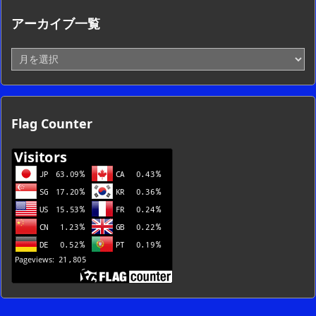
アーカイブ一覧
ア
ー
カ
イ
ブ
Flag Counter
一
覧