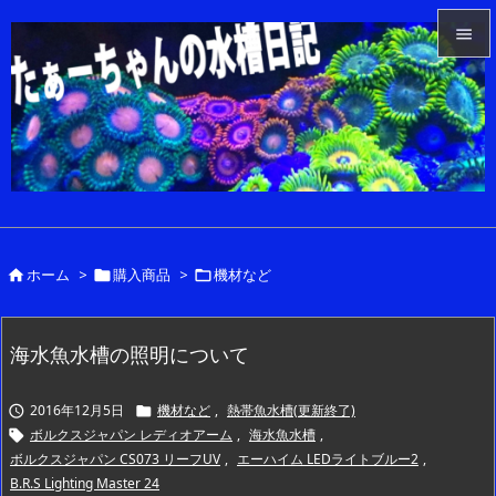


メニュ

サイド

前へ

ホーム
>
購入商品
>
機材など



次へ

検索
海水魚水槽の照明について
2016年12月5日
機材など
,
熱帯魚水槽(更新終了)


ボルクスジャパン レディオアーム
,
海水魚水槽
,

ボルクスジャパン CS073 リーフUV
,
エーハイム LEDライトブルー2
,
B.R.S Lighting Master 24