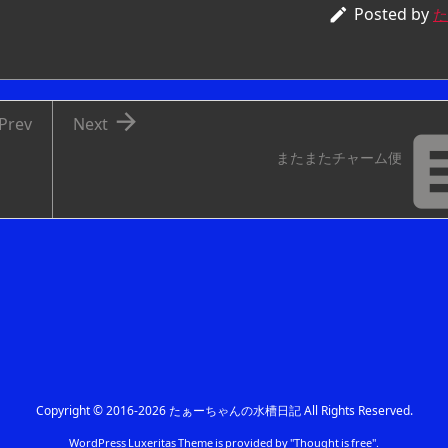
Posted by

た

Prev
Next
またまたチャーム便
Copyright ©
2016
-2026
たぁーちゃんの水槽日記
All Rights Reserved.
WordPress Luxeritas Theme is provided by "
Thought is free
".