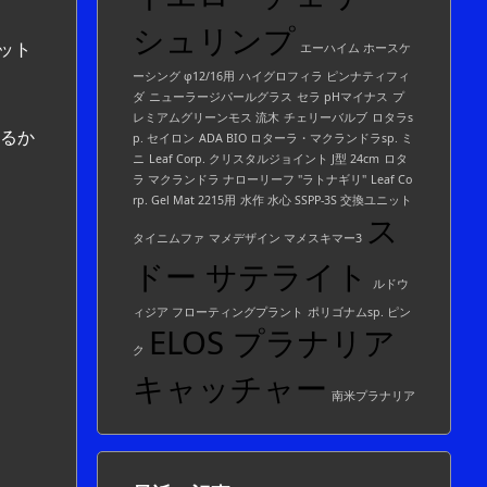
シュリンプ
ット
エーハイム ホースケ
ーシング φ12/16用
ハイグロフィラ ピンナティフィ
ダ
ニューラージパールグラス
セラ pHマイナス
プ
レミアムグリーンモス 流木
チェリーバルブ
ロタラs
るか
p. セイロン
ADA BIO ロターラ・マクランドラsp. ミ
ニ
Leaf Corp. クリスタルジョイント J型 24cm
ロタ
ラ マクランドラ ナローリーフ "ラトナギリ"
Leaf Co
rp. Gel Mat 2215用
水作 水心 SSPP-3S 交換ユニット
ス
タイニムファ
マメデザイン マメスキマー3
ドー サテライト
ルドウ
ィジア フローティングプラント
ポリゴナムsp. ピン
ELOS プラナリア
ク
キャッチャー
南米プラナリア