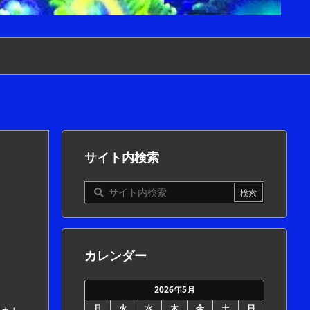
サイト内検索
カレンダー
2026年5月
月
火
水
木
金
土
日