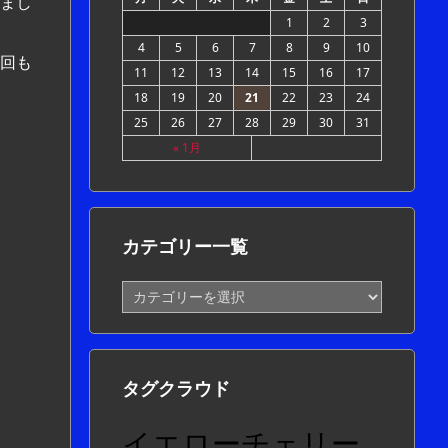
まし
1
2
3
4
5
6
7
8
9
10
回も
11
12
13
14
15
16
17
18
19
20
21
22
23
24
25
26
27
28
29
30
31
« 1月
カテゴリー一覧
カ
テ
ゴ
リ
ー
タグクラウド
一
覧
イエローチェリー