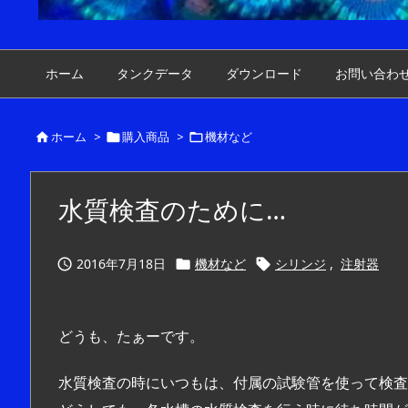
ホーム
タンクデータ
ダウンロード
お問い合わ
ホーム
>
購入商品
>
機材など



水質検査のために…
2016年7月18日
機材など
シリンジ
,
注射器



どうも、たぁーです。
水質検査の時にいつもは、付属の試験管を使って検査