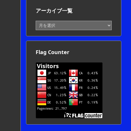
アーカイブ一覧
ア
ー
カ
イ
ブ
Flag Counter
一
覧