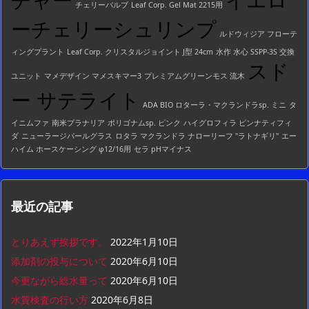
チャー
イエロ
チェリーバルブ
Leaf Corp. Gel Mat 2215用
ーチェリーシュリンプ
ルドウィジア フローテ
ィングプラント
Leaf Corp. クリスタルジョイント J型 24cm
水作 水心 SSPP-3S 交換
スド
ユニット
マメデザイン マメスキマー3
プレミアムグリーンモス 流木
ー サテライト
ADA BIO ロターラ・マクランドラsp. ミニ
タ
イニムファ
南米プラナリア
ポリゴナムsp. ピンク
ハイグロフィラ ピンナティフィ
ダ
ニューラージパールグラス
ロタラ マクランドラ ナローリーフ "ラトナギリ"
エー
ハイム ホースケーシング φ12/16用
セラ pHマイナス
最近の記事
とりあえず挨拶です。
2022年1月10日
添加剤の投与について
2020年6月10日
今更ながら総水量って
2020年6月10日
水質検査の行い方
2020年6月8日