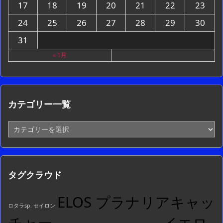
17
18
19
20
21
22
23
24
25
26
27
28
29
30
31
« 1月
カテゴリー一覧
カ
テ
ゴ
リ
ー
タグクラウド
一
覧
ELOS プラナリアキャッ
ロタラsp. セイロン