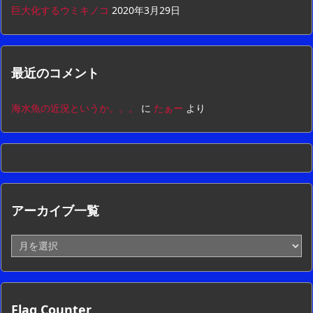
巨大化するウミキノコ
2020年3月29日
最近のコメント
海水魚の近況というか。。。
に
たぁー
より
アーカイブ一覧
ア
ー
カ
イ
ブ
Flag Counter
一