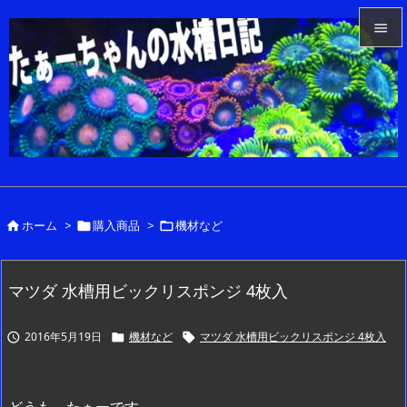


メニュ

サイド

前へ

ホーム
>
購入商品
>
機材など



次へ

検索
マツダ 水槽用ビックリスポンジ 4枚入
2016年5月19日
機材など
マツダ 水槽用ビックリスポンジ 4枚入


