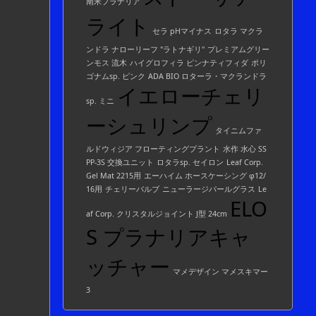
南米プラナリア
ライト
セラ pHマイナス
ロタラ マクラ
ンドラ ナローリーフ "ラトナギリ"
プレミアムグリー
ンモス 流木
ハイグロフィラ ピンナティフィダ
ポリ
ゴナムsp. ピンク
ADA BIO ロターラ・マクランドラ
イエローチェリ
sp. ミニ
ーシュリンプ
タイニムファ
ルドウィジア フローティングプラント
水作 水心 SS
PP-3S 交換ユニット
ロタラsp. セイロン
Leaf Corp.
Gel Mat 2215用
エーハイム ホースケーシング φ12/
16用
チェリーバルブ
ニューラージパールグラス
Le
ELO
af Corp. クリスタルジョイント J型 24cm
S プラナリアキャ
ッチャー
マメデザイン マメスキマー
3