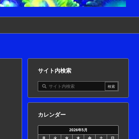
サイト内検索
カレンダー
2026年5月
月
火
水
木
金
土
日