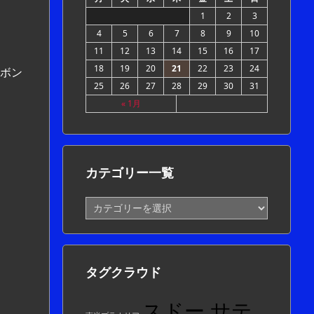
1
2
3
4
5
6
7
8
9
10
11
12
13
14
15
16
17
18
19
20
21
22
23
24
型ボン
25
26
27
28
29
30
31
« 1月
カテゴリー一覧
カ
テ
ゴ
リ
ー
タグクラウド
一
覧
スドー サテ