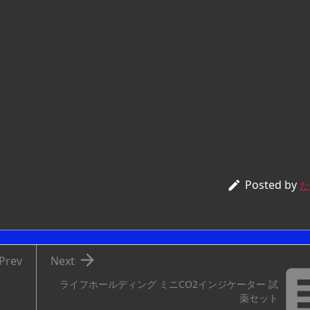
Posted by

た

Prev
Next
ライフホールディング ミニCO2インジケーター 試
薬セット