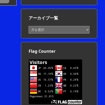
アーカイブ一覧
ア
ー
カ
イ
ブ
Flag Counter
一
覧