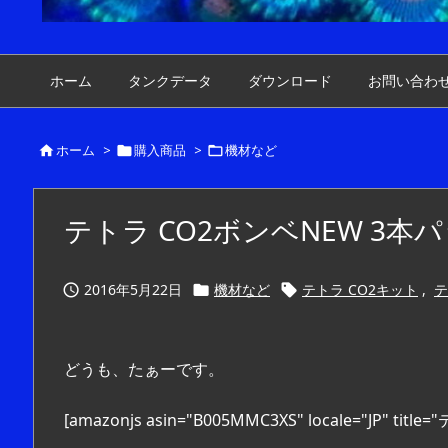
ホーム
タンクデータ
ダウンロード
お問い合わ
ホーム
>
購入商品
>
機材など



テトラ CO2ボンベNEW 3本
2016年5月22日
機材など
テトラ CO2キット
,
テ



どうも、たぁーです。
[amazonjs asin="B005MMC3XS" locale="JP" 