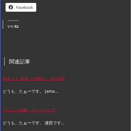
Facebook
いいね:
関連記事
AIネット 水草 その前に… 1g 2L用
どうも、たぁーです。 [ama…
アベニー水槽 - ラージリシア
どうも、たぁーです。 連投です…