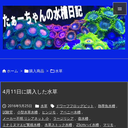


メニュ

サイド

前へ

ホーム
>
購入商品
>
水草



次へ

検索
4月11日に購入した水草
2016年5月25日
水草
ドワーフフロッグビット
,
熱帯魚水槽
,



試験官
,
小型水草水槽
,
ヒンジモ
,
アベニー水槽
,
メーカー不明 リシアネット 小
,
ラージリシア
,
壺水槽
,
ミナミヌマエビ繁殖水槽
,
水草ストック水槽
,
25cmハイ水槽
,
マリモ
,