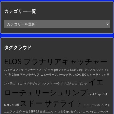
カテゴリー一覧
カ
テ
ゴ
リ
ー
タグクラウド
一
覧
ELOS プラナリアキャッチャー
ハイグロフィラ ピンナティフィダ
セラ pHマイナス
Leaf Corp. クリスタルジョイン
ト J型 24cm
南米プラナリア
ニューラージパールグラス
ADA BIO ロターラ・マクラ
イエ
ンドラsp. ミニ
マメデザイン マメスキマー3
ポリゴナムsp. ピンク
ローチェリーシュリンプ
Leaf Corp. Gel
スドー サテライト
Mat 2215用
チェリーバルブ
タイ
ニムファ
水作 水心 SSPP-3S 交換ユニット
ロタラsp. セイロン
エーハイム ホースケ