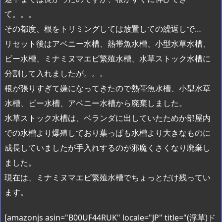
て。。。
その都度、根をトリミングしては放置しての繰返しで…
リセット後はアベニー水槽、熱帯魚水槽、小型水草水槽、
ビー水槽、ミナミヌマエビ繁殖水槽、水草ストック水槽に
分割して入れましたが。。。
根が張りすぎて嫌になってきたので熱帯魚水槽、小型水草
水槽、ビー水槽、アベニー水槽から廃棄しました。
水草ストック水槽は、ベランダに出していたためか部屋内
での水槽より爆殖しており葉っぱも水槽より大きなものに
成長していましたが手入れするのが邪魔くさくなり廃棄し
ました。
現在は、ミナミヌマエビ繁殖水槽でちょっとだけ残ってい
ます。
[amazonjs asin="B00UF44RUK" locale="JP" title="(浮草)ド