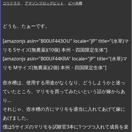
コリドラス
,
アマゾンフロッグビット
,
ビー水槽
どうも、たぁーです。
[amazonjs asin="B00UF443OU" locale="JP" title="(水草)マ
リモ Sサイズ(無農薬)(10個) 本州・四国限定生体"]
[amazonjs asin="B00UF44KRA" locale="JP" title="(水草)マ
リモ Mサイズ(無農薬)(2個) 本州・四国限定生体"]
壺水槽は、使用する用途がなくなり、どうしようかと迷っ
ていたところ、マリモを買ってみたいという話が嫁からあ
り…
それじゃ、壺水槽の方にマリモを適当に入れてあげて嫁に
あげました。
僕はSサイズのマリモを試験官3本に1つづつ入れて成長を楽