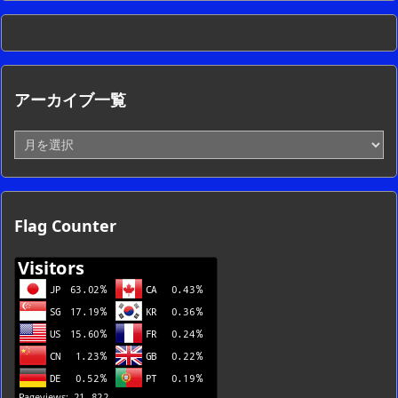
アーカイブ一覧
ア
ー
カ
イ
ブ
Flag Counter
一
覧