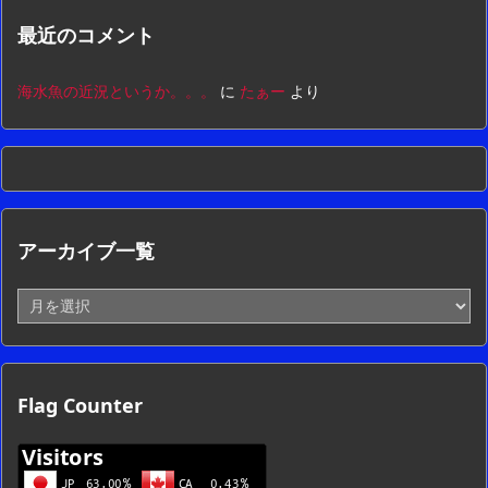
最近のコメント
海水魚の近況というか。。。
に
たぁー
より
アーカイブ一覧
ア
ー
カ
イ
ブ
Flag Counter
一
覧