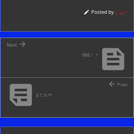
Posted by

たぁー

Next

増殖！？


Prev
またもや