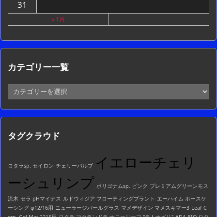
31
« 1月
カテゴリー一覧
カ
テ
ゴ
リ
ー
タグクラウド
一
覧
イエローチェリ
ロタラsp. セイロン
チェリーバルブ
ーシュリンプ
ポリゴナムsp. ピンク
プレミアムグリーンモス
流木
セラ pHマイナス
ルドウィジア フローティングプラント
エーハイム ホースケ
ーシング φ12/16用
ニューラージパールグラス
マメデザイン マメスキマー3
Leaf C
orp. Gel Mat 2215用
ロタラ マクランドラ ナローリーフ "ラトナギリ"
ADA BIO ロタ