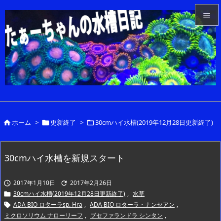


メニュ

サイド

前へ

ホーム
>
更新終了
>
30cmハイ水槽(2019年12月28日更新終了)



次へ

検索
30cmハイ水槽を新規スタート
2017年1月10日
2017年2月26日


30cmハイ水槽(2019年12月28日更新終了)
,
水草

ADA BIO ロターラsp. Hra
,
ADA BIO ロターラ・ナンセアン
,

ミクロソリウム ナローリーフ
,
ブセファランドラ シンタン
,