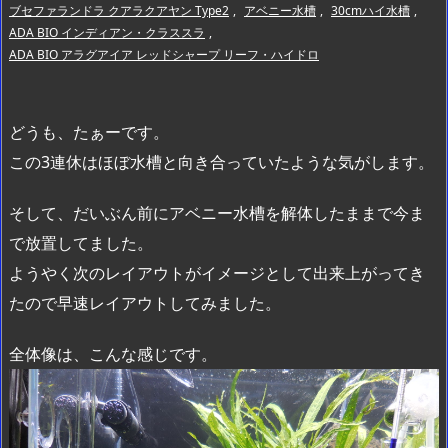
ブセファランドラ クアラクアヤン Type2
,
アベニー水槽
,
30cmハイ水槽
,
ADA BIO インディアン・クラススラ
,
ADA BIO アラグアイア レッドシャープ リーフ・ハイドロ
どうも、たぁーです。
この3連休はほぼ水槽と向き合っていたような気がします。
そして、だいぶん前にアベニー水槽を解体したままで今ま
で放置してました。
ようやく次のレイアウトがイメージとして出来上がってき
たので早速レイアウトしてみました。
全体像は、こんな感じです。