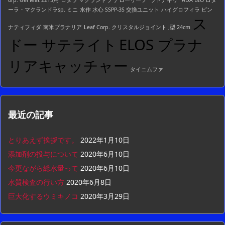
ーラ・マクランドラsp. ミニ
水作 水心 SSPP-3S 交換ユニット
ハイグロフィラ ピン
ス
ナティフィダ
南米プラナリア
Leaf Corp. クリスタルジョイント J型 24cm
ドー サテライト
ELOS プラナ
リアキャッチャー
タイニムファ
最近の記事
とりあえず挨拶です。
2022年1月10日
添加剤の投与について
2020年6月10日
今更ながら総水量って
2020年6月10日
水質検査の行い方
2020年6月8日
巨大化するウミキノコ
2020年3月29日