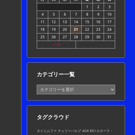
1
2
3
4
5
6
7
8
9
10
11
12
13
14
15
16
17
18
19
20
21
22
23
24
25
26
27
28
29
30
31
« 1月
カテゴリー一覧
カ
テ
ゴ
リ
ー
タグクラウド
一
覧
タイニムファ
チェリーバルブ
ADA BIO ロターラ・