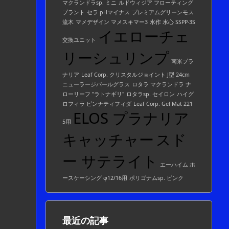
マクランドラsp. ミニ
ルドウィジア フローティング
プラント
セラ pHマイナス
プレミアムグリーンモス
流木
マメデザイン マメスキマー3
水作 水心 SSPP-3S
イエローチェ
交換ユニット
リーシュリンプ
南米プラ
ナリア
Leaf Corp. クリスタルジョイント J型 24cm
ニューラージパールグラス
ロタラ マクランドラ ナ
ローリーフ "ラトナギリ"
ロタラsp. セイロン
ハイグ
ロフィラ ピンナティフィダ
Leaf Corp. Gel Mat 221
ELOS プラナリア
5用
キャッチャー
スド
ー サテライト
エーハイム ホ
ースケーシング φ12/16用
ポリゴナムsp. ピンク
最近の記事