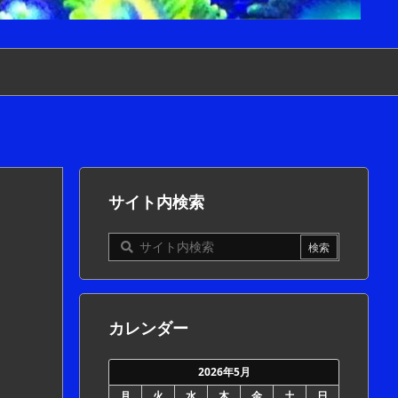
サイト内検索
カレンダー
2026年5月
月
火
水
木
金
土
日