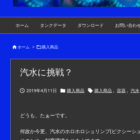
ホーム
タンクデータ
ダウンロード
お問い合わ
ホーム
>
購入商品


汽水に挑戦？
2019年4月11日
購入商品
購入商品
,
容器
,
汽水



どうも、たぁーです。
何故か今更、汽水のホロホロシュリンプ(ピクシーシ