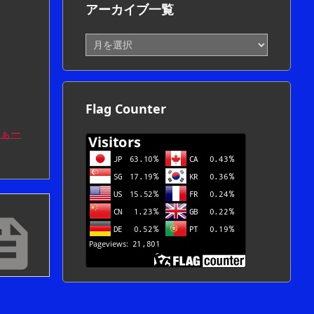
アーカイブ一覧
ア
ー
カ
イ
ブ
Flag Counter
一
覧
ぁー
