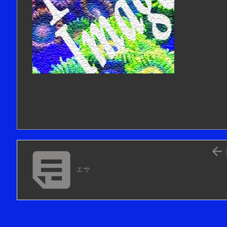


エサ