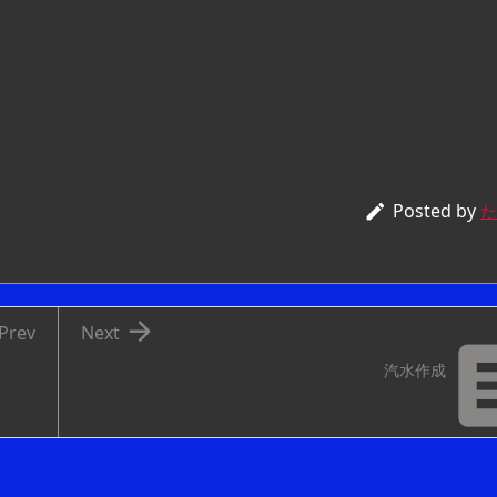
Posted by

た

Prev
Next
汽水作成